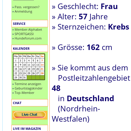
» Geschlecht:
Frau
»
Pass. vergessen?
»
Anmeldung
» Alter:
57
Jahre
SERVICE
» Sternzeichen:
Krebs
»
Member-Alphabet
»
SPORTGASSI
»
Hundeforum.com
» Grösse:
162
cm
KALENDER
» Sie kommt aus dem
Postleitzahlengebiet
»
Termine anzeigen
48
»
Geburtstagskinder
»
Top-Member
in
Deutschland
CHAT
(Nordrhein-
Westfalen)
LIVE IM MAGAZIN