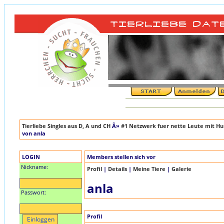
Tierliebe Singles aus D, A und CH
Â»
#1 Netzwerk fuer nette Leute mit Hun
von anla
LOGIN
Members stellen sich vor
Nickname:
Profil
|
Details
|
Meine Tiere
|
Galerie
anla
Passwort:
Profil