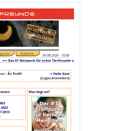
06.08.2026 - 10:00
+ Das #1 Netzwerk für echte Tierfreunde und tierliebe Singles +++ Die originale I
ten -
Â» Profil
» Hallo Gast
[
Login
|
Anmelden
]
tionen
Was liegt an?
963
.2022
07.2013
0