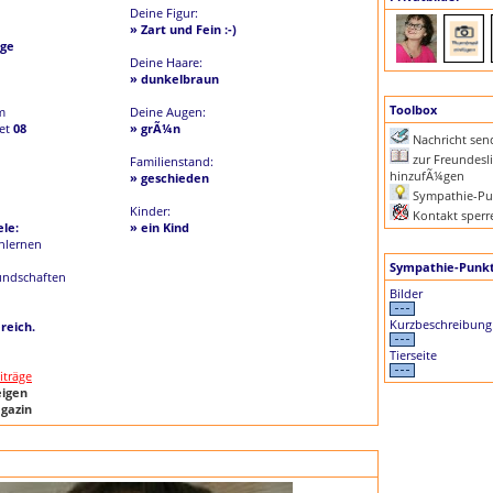
Deine Figur:
» Zart und Fein :-)
ge
Deine Haare:
» dunkelbraun
Toolbox
m
Deine Augen:
iet
08
» grÃ¼n
Nachricht se
zur Freundesli
Familienstand:
hinzufÃ¼gen
» geschieden
Sympathie-Pu
Kinder:
Kontakt sperr
le:
» ein Kind
nlernen
Sympathie-Punk
undschaften
Bilder
Kurzbeschreibung
reich.
Tierseite
iträge
eigen
gazin