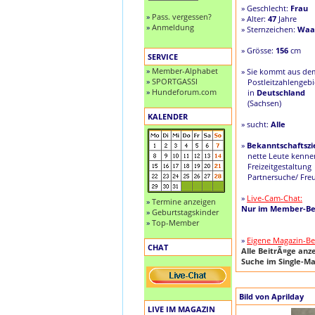
» Geschlecht:
Frau
»
Pass. vergessen?
» Alter:
47
Jahre
»
Anmeldung
» Sternzeichen:
Waa
» Grösse:
156
cm
SERVICE
»
Member-Alphabet
» Sie kommt aus de
»
SPORTGASSI
Postleitzahlengeb
»
Hundeforum.com
in
Deutschland
(Sachsen)
KALENDER
» sucht:
Alle
»
Bekanntschaftszie
nette Leute kenne
Freizeitgestaltung
Partnersuche/ Fre
»
Live-Cam-Chat:
»
Termine anzeigen
Nur im Member-Be
»
Geburtstagskinder
»
Top-Member
»
Eigene Magazin-Be
CHAT
Alle BeitrÃ¤ge anz
Suche im Single-Ma
Bild von Aprilday
LIVE IM MAGAZIN