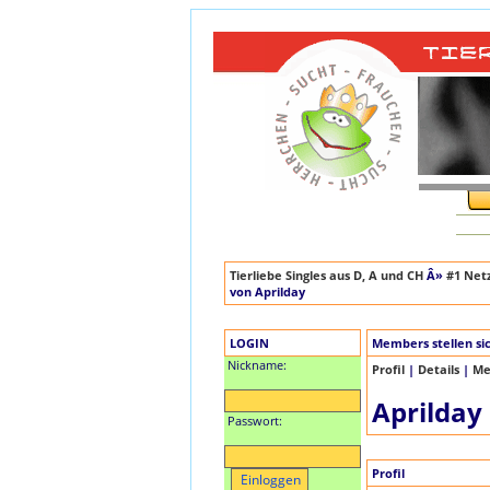
Tierliebe Singles aus D, A und CH
Â»
#1 Netz
von Aprilday
LOGIN
Members stellen si
Nickname:
Profil
|
Details
|
Me
Aprilday
Passwort:
Profil