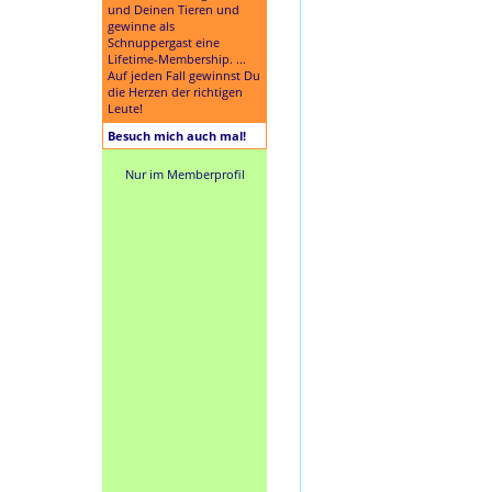
und Deinen Tieren und
gewinne als
Schnuppergast eine
Lifetime-Membership. ...
Auf jeden Fall gewinnst Du
die Herzen der richtigen
Leute!
Besuch mich auch mal!
Nur im Memberprofil