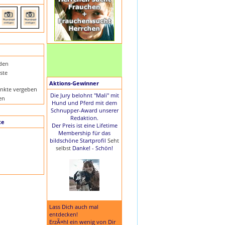
nden
ste
Aktions-Gewinner
nkte vergeben
Die Jury belohnt "Mali" mit
en
Hund und Pferd mit dem
Schnupper-Award unserer
Redaktion.
te
Der Preis ist eine Lifetime
Membership für das
bildschöne Startprofil
Seht
selbst
Danke! - Schön!
Lass Dich auch mal
entdecken!
ErzÃ¤hl ein wenig von Dir