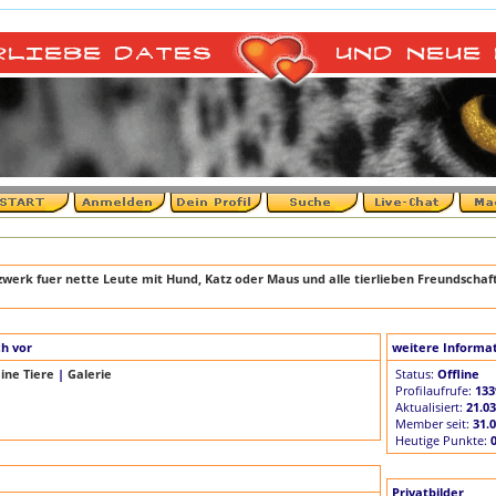
++
werk fuer nette Leute mit Hund, Katz oder Maus und alle tierlieben Freundschaf
ch vor
weitere Informa
ine Tiere
|
Galerie
Status:
Offline
Profilaufrufe:
133
Aktualisiert:
21.03
Member seit:
31.
Heutige Punkte:
Privatbilder