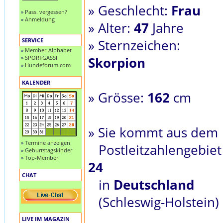
» Geschlecht:
Frau
»
Pass. vergessen?
»
Anmeldung
» Alter:
47
Jahre
SERVICE
» Sternzeichen:
»
Member-Alphabet
»
SPORTGASSI
Skorpion
»
Hundeforum.com
KALENDER
» Grösse:
162
cm
» Sie kommt aus dem
»
Termine anzeigen
Postleitzahlengebiet
»
Geburtstagskinder
»
Top-Member
24
CHAT
in
Deutschland
(Schleswig-Holstein)
LIVE IM MAGAZIN