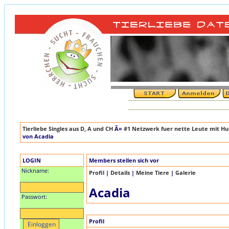
Tierliebe Singles aus D, A und CH
Â»
#1 Netzwerk fuer nette Leute mit Hun
von Acadia
LOGIN
Members stellen sich vor
Nickname:
Profil
|
Details
|
Meine Tiere
|
Galerie
Acadia
Passwort:
Profil