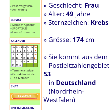
» Geschlecht:
Frau
»
Pass. vergessen?
»
Anmeldung
» Alter:
49
Jahre
SERVICE
» Sternzeichen:
Krebs
»
Member-Alphabet
»
SPORTGASSI
»
Hundeforum.com
» Grösse:
174
cm
KALENDER
» Sie kommt aus dem
Postleitzahlengebiet
»
Termine anzeigen
53
»
Geburtstagskinder
»
Top-Member
in
Deutschland
CHAT
(Nordrhein-
Westfalen)
LIVE IM MAGAZIN