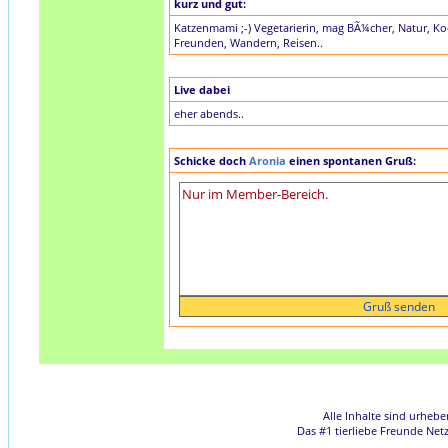
kurz und gut:
Katzenmami ;-) Vegetarierin, mag BÃ¼cher, Natur, 
Freunden, Wandern, Reisen..
Live dabei
eher abends..
Schicke doch
Aronia
einen spontanen Gruß:
Alle Inhalte sind urheb
Das #1 tierliebe Freunde Net