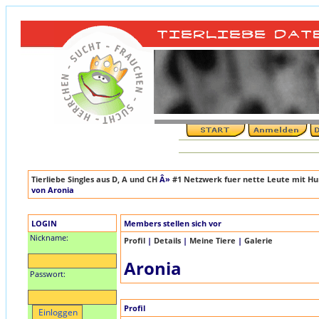
Tierliebe Singles aus D, A und CH
Â»
#1 Netzwerk fuer nette Leute mit Hun
von Aronia
LOGIN
Members stellen sich vor
Nickname:
Profil
|
Details
|
Meine Tiere
|
Galerie
Aronia
Passwort:
Profil