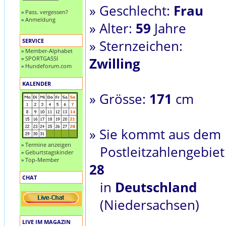
» Geschlecht:
Frau
»
Pass. vergessen?
»
Anmeldung
» Alter:
59
Jahre
SERVICE
» Sternzeichen:
»
Member-Alphabet
»
SPORTGASSI
Zwilling
»
Hundeforum.com
KALENDER
» Grösse:
171
cm
» Sie kommt aus dem
»
Termine anzeigen
Postleitzahlengebiet
»
Geburtstagskinder
»
Top-Member
28
CHAT
in
Deutschland
(Niedersachsen)
LIVE IM MAGAZIN