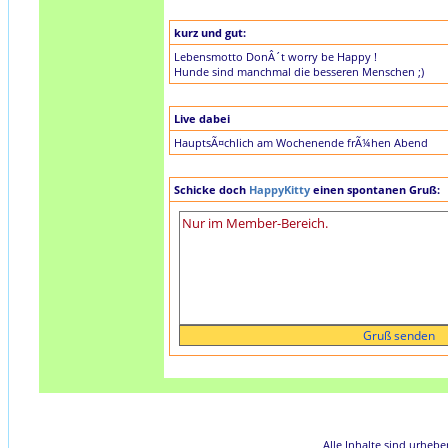
kurz und gut:
Lebensmotto DonÂ´t worry be Happy !
Hunde sind manchmal die besseren Menschen ;)
Live dabei
HauptsÃ¤chlich am Wochenende frÃ¼hen Abend
Schicke doch
HappyKitty
einen spontanen Gruß:
Alle Inhalte sind urheb