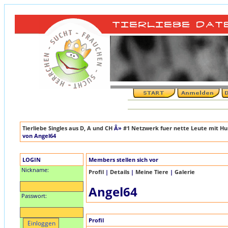
Tierliebe Singles aus D, A und CH
Â»
#1 Netzwerk fuer nette Leute mit Hun
von Angel64
LOGIN
Members stellen sich vor
Nickname:
Profil
|
Details
|
Meine Tiere
|
Galerie
Angel64
Passwort:
Profil