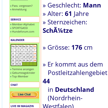
» Geschlecht:
Mann
»
Pass. vergessen?
»
Anmeldung
» Alter:
61
Jahre
SERVICE
» Sternzeichen:
»
Member-Alphabet
»
SPORTGASSI
SchÃ¼tze
»
Hundeforum.com
KALENDER
» Grösse:
176
cm
» Er kommt aus dem
»
Termine anzeigen
Postleitzahlengebiet
»
Geburtstagskinder
»
Top-Member
44
CHAT
in
Deutschland
(Nordrhein-
Westfalen)
LIVE IM MAGAZIN