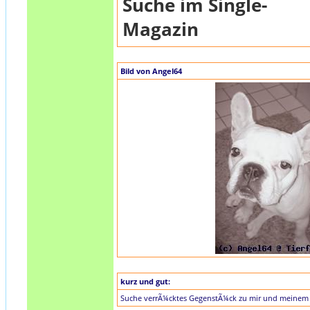
Suche im Single-
Magazin
Bild von Angel64
kurz und gut:
Suche verrÃ¼cktes GegenstÃ¼ck zu mir und meinem E