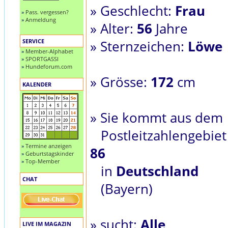
» Geschlecht:
Frau
»
Pass. vergessen?
»
Anmeldung
» Alter:
56
Jahre
SERVICE
» Sternzeichen:
Löwe
»
Member-Alphabet
»
SPORTGASSI
»
Hundeforum.com
» Grösse:
172
cm
KALENDER
» Sie kommt aus dem
Postleitzahlengebiet
»
Termine anzeigen
86
»
Geburtstagskinder
»
Top-Member
in
Deutschland
CHAT
(Bayern)
» sucht:
Alle
LIVE IM MAGAZIN