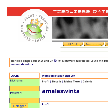
Tierliebe Singles aus D, A und CH
Â»
#1 Netzwerk fuer nette Leute mit Hun
von amalaswinta
LOGIN
Members stellen sich vor
Nickname:
Profil
|
Details
|
Meine Tiere
|
Galerie
amalaswinta
Passwort:
Profil