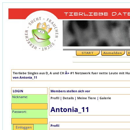
Tierliebe Singles aus D, A und CH
Â»
#1 Netzwerk fuer nette Leute mit Hun
von Antonia_11
LOGIN
Members stellen sich vor
Nickname:
Profil
|
Details
|
Meine Tiere
|
Galerie
Antonia_11
Passwort:
Profil