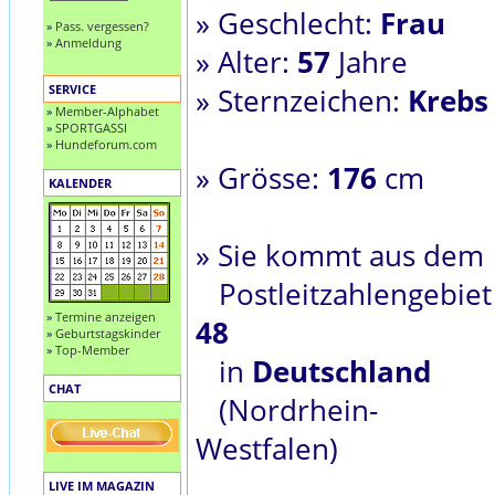
» Geschlecht:
Frau
»
Pass. vergessen?
»
Anmeldung
» Alter:
57
Jahre
SERVICE
» Sternzeichen:
Krebs
»
Member-Alphabet
»
SPORTGASSI
»
Hundeforum.com
» Grösse:
176
cm
KALENDER
» Sie kommt aus dem
Postleitzahlengebiet
»
Termine anzeigen
48
»
Geburtstagskinder
»
Top-Member
in
Deutschland
CHAT
(Nordrhein-
Westfalen)
LIVE IM MAGAZIN