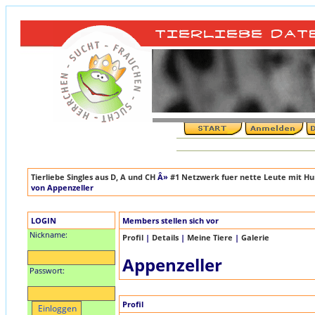
Tierliebe Singles aus D, A und CH
Â»
#1 Netzwerk fuer nette Leute mit Hun
von Appenzeller
LOGIN
Members stellen sich vor
Nickname:
Profil
|
Details
|
Meine Tiere
|
Galerie
Appenzeller
Passwort:
Profil