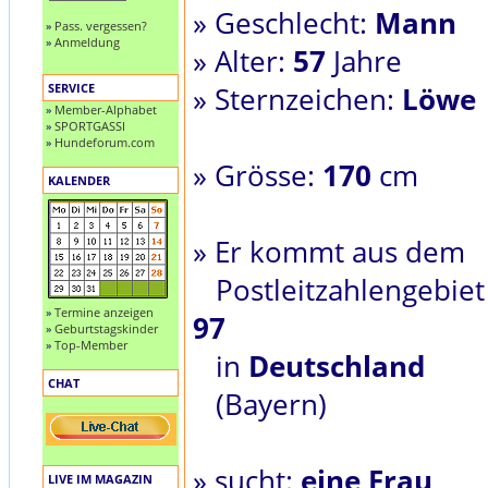
» Geschlecht:
Mann
»
Pass. vergessen?
»
Anmeldung
» Alter:
57
Jahre
SERVICE
» Sternzeichen:
Löwe
»
Member-Alphabet
»
SPORTGASSI
»
Hundeforum.com
» Grösse:
170
cm
KALENDER
» Er kommt aus dem
Postleitzahlengebiet
»
Termine anzeigen
97
»
Geburtstagskinder
»
Top-Member
in
Deutschland
CHAT
(Bayern)
» sucht:
eine Frau
LIVE IM MAGAZIN