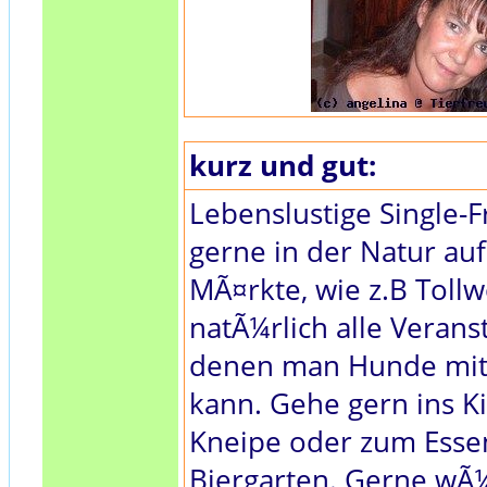
kurz und gut:
Lebenslustige Single-F
gerne in der Natur au
MÃ¤rkte, wie z.B Toll
natÃ¼rlich alle Verans
denen man Hunde mi
kann. Gehe gern ins Ki
Kneipe oder zum Essen
Biergarten. Gerne wÃ