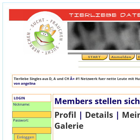
Tierliebe Singles aus D, A und CH
Â»
#1 Netzwerk fuer nette Leute mit Hun
von angelina
LOGIN
Members stellen sich
Nickname:
Profil
|
Details
|
Mein
Passwort:
Galerie