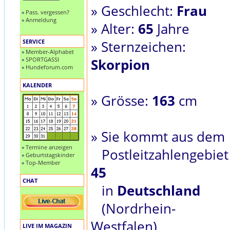
» Geschlecht:
Frau
»
Pass. vergessen?
»
Anmeldung
» Alter:
65
Jahre
SERVICE
» Sternzeichen:
»
Member-Alphabet
»
SPORTGASSI
Skorpion
»
Hundeforum.com
KALENDER
» Grösse:
163
cm
» Sie kommt aus dem
»
Termine anzeigen
Postleitzahlengebiet
»
Geburtstagskinder
»
Top-Member
45
CHAT
in
Deutschland
(Nordrhein-
Westfalen)
LIVE IM MAGAZIN