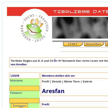
Tierliebe Singles aus D, A und CH
Â»
#1 Netzwerk fuer nette Leute mit Hun
von Aresfan
LOGIN
Members stellen sich vor
Nickname:
Profil
|
Details
|
Meine Tiere
|
Galerie
Aresfan
Passwort:
Profil