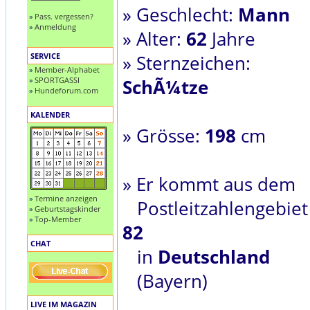
» Geschlecht:
Mann
»
Pass. vergessen?
»
Anmeldung
» Alter:
62
Jahre
SERVICE
» Sternzeichen:
»
Member-Alphabet
»
SPORTGASSI
SchÃ¼tze
»
Hundeforum.com
KALENDER
» Grösse:
198
cm
» Er kommt aus dem
»
Termine anzeigen
Postleitzahlengebiet
»
Geburtstagskinder
»
Top-Member
82
CHAT
in
Deutschland
(Bayern)
LIVE IM MAGAZIN