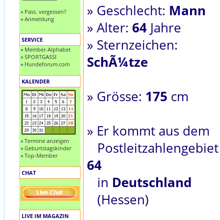
» Geschlecht:
Mann
»
Pass. vergessen?
»
Anmeldung
» Alter:
64
Jahre
SERVICE
» Sternzeichen:
»
Member-Alphabet
»
SPORTGASSI
SchÃ¼tze
»
Hundeforum.com
KALENDER
» Grösse:
175
cm
» Er kommt aus dem
»
Termine anzeigen
Postleitzahlengebiet
»
Geburtstagskinder
»
Top-Member
64
CHAT
in
Deutschland
(Hessen)
LIVE IM MAGAZIN