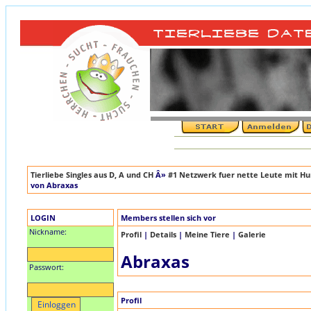
Tierliebe Singles aus D, A und CH
Â»
#1 Netzwerk fuer nette Leute mit Hun
von Abraxas
LOGIN
Members stellen sich vor
Nickname:
Profil
|
Details
|
Meine Tiere
|
Galerie
Abraxas
Passwort:
Profil