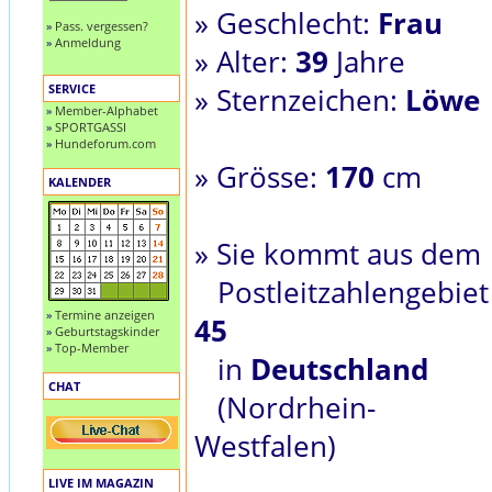
» Geschlecht:
Frau
»
Pass. vergessen?
»
Anmeldung
» Alter:
39
Jahre
SERVICE
» Sternzeichen:
Löwe
»
Member-Alphabet
»
SPORTGASSI
»
Hundeforum.com
» Grösse:
170
cm
KALENDER
» Sie kommt aus dem
Postleitzahlengebiet
»
Termine anzeigen
45
»
Geburtstagskinder
»
Top-Member
in
Deutschland
CHAT
(Nordrhein-
Westfalen)
LIVE IM MAGAZIN