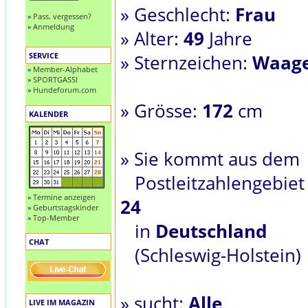
» Geschlecht:
Frau
»
Pass. vergessen?
»
Anmeldung
» Alter:
49
Jahre
SERVICE
» Sternzeichen:
Waag
»
Member-Alphabet
»
SPORTGASSI
»
Hundeforum.com
» Grösse:
172
cm
KALENDER
» Sie kommt aus dem
Postleitzahlengebiet
»
Termine anzeigen
24
»
Geburtstagskinder
»
Top-Member
in
Deutschland
CHAT
(Schleswig-Holstein)
» sucht:
Alle
LIVE IM MAGAZIN