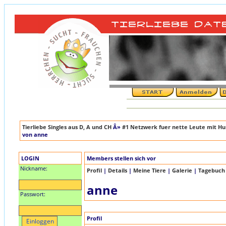
Tierliebe Singles aus D, A und CH
Â»
#1 Netzwerk fuer nette Leute mit Hun
von anne
LOGIN
Members stellen sich vor
Nickname:
Profil
|
Details
|
Meine Tiere
|
Galerie
|
Tagebuch
anne
Passwort:
Profil