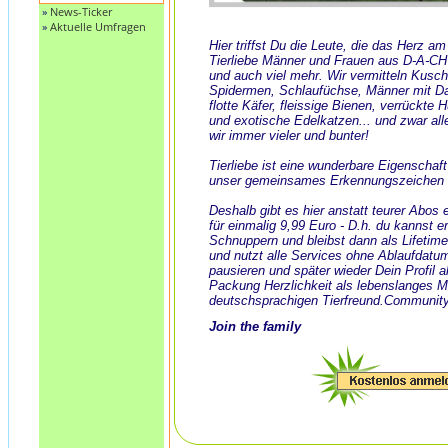
»
News-Ticker
»
Aktuelle Umfragen
Hier triffst Du die Leute, die das Herz a
Tierliebe Männer und Frauen aus D-A-CH
und auch viel mehr. Wir vermitteln Kusch
Spidermen, Schlaufüchse, Männer mit Dack
flotte Käfer, fleissige Bienen, verrückte
und exotische Edelkatzen... und zwar all
wir immer vieler und bunter!
Tierliebe ist eine wunderbare Eigenschaf
unser gemeinsames Erkennungszeichen 
Deshalb gibt es hier anstatt teurer Abos
für einmalig 9,99 Euro - D.h. du kannst e
Schnuppern und bleibst dann als Lifeti
und nutzt alle Services ohne Ablaufdatu
pausieren und später wieder Dein Profil ak
Packung Herzlichkeit als lebenslanges 
deutschsprachigen Tierfreund.Community
Join the family