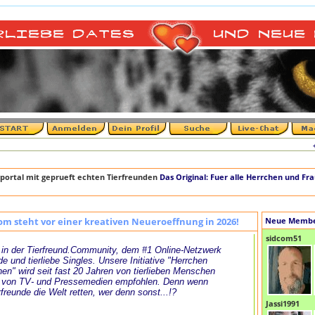
+++ D
portal mit geprueft echten Tierfreunden
Das Original: Fuer alle Herrchen und Fr
om steht vor einer kreativen Neueroeffnung in 2026!
Neue Memb
sidcom51
in der Tierfreund.Community, dem #1 Online-Netzwerk
de und tierliebe Singles. Unsere Initiative "Herrchen
en" wird seit fast 20 Jahren von tierlieben Menschen
 von TV- und Pressemedien empfohlen. Denn wenn
rfreunde die Welt retten, wer denn sonst...!?
Jassi1991