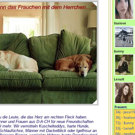
lisalove
$unny
LenaR
Frauen:
 Du die Leute, die das Herz am rechten Fleck haben.
änner und Frauen aus D-A-CH für neue Freundschaften
l mehr. Wir vermitteln Kuschelteddys, harte Hunde,
chlaufüchse, Männer mit Dackelblick oder Igelfrisur an