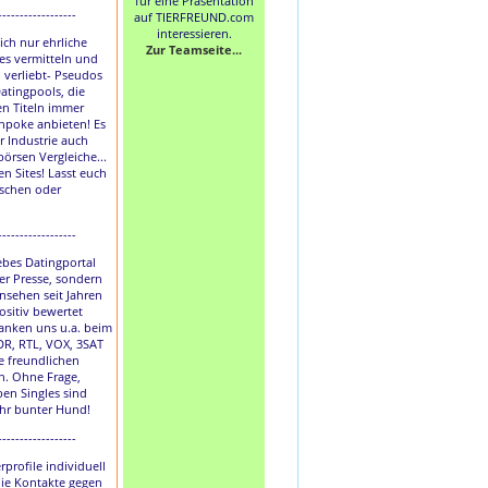
für eine Präsentation
------------------
auf TIERFREUND.com
interessieren.
lich nur ehrliche
Zur Teamseite...
les vermitteln und
h verliebt- Pseudos
atingpools, die
en Titeln immer
hpoke anbieten! Es
r Industrie auch
börsen Vergleiche...
en Sites! Lasst euch
uschen oder
------------------
liebes Datingportal
der Presse, sondern
nsehen seit Jahren
ositiv bewertet
anken uns u.a. beim
DR, RTL, VOX, 3SAT
e freundlichen
. Ohne Frage,
ben Singles sind
ihr bunter Hund!
------------------
rprofile individuell
die Kontakte gegen