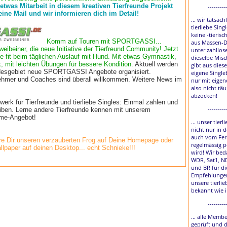
 etwas Mitarbeit in diesem kreativen Tierfreunde Projekt
---------
eine Mail und wir informieren dich im Detail!
... wir tatsäch
tierliebe Sing
keine -tierisc
Komm auf Touren mit SPORTGASSI...
aus Massen-D
weibeiner, die neue Initiative der Tierfreund Community! Jetzt
unter zahllos
e fit beim täglichen Auslauf mit Hund. Mit etwas Gymnastik,
dieselbe Misc
, mit leichten Übungen für bessere Kondition.
Aktuell werden
gibt aus diese
esgebiet neue SPORTGASSI Angebote organisiert.
eigene Single
lnehmer und Coaches sind überall willkommen. Weitere News im
nur mit eigen
also nicht tä
abzocken!
rk für Tierfreunde und tierliebe Singles: Einmal zahlen und
---------
eiben. Lerne andere Tierfreunde kennen mit unserem
time-Angebot!
... unser tier
nicht nur in 
auch vom Fer
e Dir unseren verzauberten Frog auf Deine Homepage oder
regelmässig p
llpaper auf deinen Desktop... echt Schnieke!!!
wird! Wir bed
WDR, Sat1, N
und BR für di
Empfehlungen
unsere tierlie
bekannt wie 
---------
... alle Membe
geprüft und 