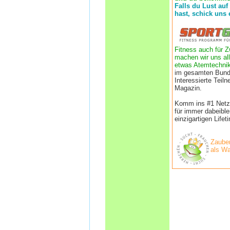
Falls du Lust auf
hast, schick uns 
Fitness auch für Z
machen wir uns all
etwas Atemtechnik
im gesamten Bund
Interessierte Tei
Magazin.
Komm ins #1 Netzwe
für immer dabeibl
einzigartigen Life
Zauber
als Wa