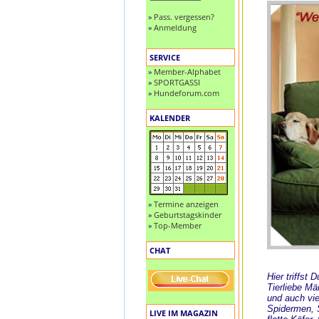
»
Pass. vergessen?
»
Anmeldung
SERVICE
»
Member-Alphabet
»
SPORTGASSI
»
Hundeforum.com
KALENDER
»
Termine anzeigen
»
Geburtstagskinder
»
Top-Member
CHAT
Hier triffst
Tierliebe M
und auch vie
Spidermen, S
LIVE IM MAGAZIN