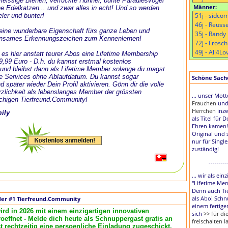
, fleissige Bienen, verrückte Hühner, bunte Paradiesvögel
Männer:
e Edelkatzen... und zwar alles in echt! Und so werden
eler und bunter!
t eine wunderbare Eigenschaft fürs ganze Leben und
nsames Erkennungszeichen zum Kennenlernen!
 es hier anstatt teurer Abos eine Lifetime Membership
 9,99 Euro - D.h. du kannst erstmal kostenlos
und bleibst dann als Lifetime Member solange du magst
le Services ohne Ablaufdatum. Du kannst sogar
Schöne Sache,
d später wieder Dein Profil aktivieren. Gönn dir die volle
zlichkeit als lebenslanges Member der grössten
... unser Mot
chigen Tierfreund.Community!
Frauchen
un
Herrchen
inzw
mily
als Titel für 
Ehren kamen!
Original und 
nur für Singl
zuständig!
---------
... wir als ei
"Lifetime Me
Denn auch Tie
als Abo! Schn
der #1 Tierfreund.Community
einem fertige
ird in 2026 mit einem einzigartigen innovativen
sich
>> für d
effnet - Melde dich heute als Schnuppergast gratis an
freischalten l
rechtzeitig eine persoenliche Einladung zugeschickt.