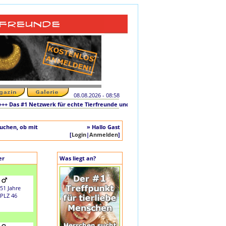
08.08.2026 - 08:58
as #1 Netzwerk für echte Tierfreunde und tierliebe Singles +++ Die originale Ini
auchen, ob mit
» Hallo Gast
[
Login
|
Anmelden
]
er
Was liegt an?
51 Jahre
PLZ 46