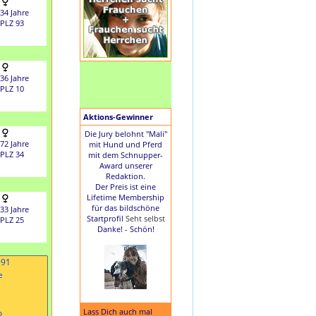
34 Jahre
PLZ 93
36 Jahre
PLZ 10
Aktions-Gewinner
Die Jury belohnt "Mali"
72 Jahre
mit Hund und Pferd
PLZ 34
mit dem Schnupper-
Award unserer
Redaktion.
Der Preis ist eine
Lifetime Membership
für das bildschöne
33 Jahre
Startprofil
Seht selbst
PLZ 25
Danke! - Schön!
Lass Dich auch mal