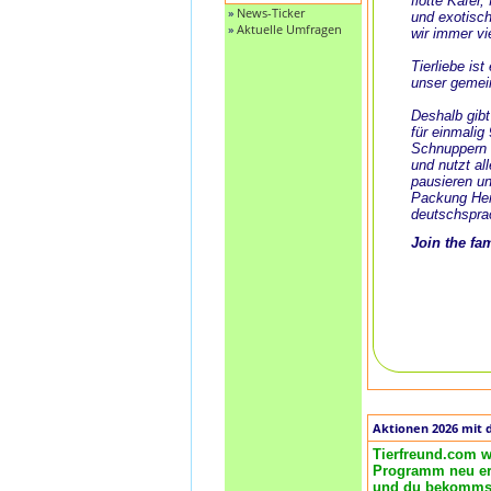
flotte Käfer
»
News-Ticker
und exotisch
»
Aktuelle Umfragen
wir immer vi
Tierliebe is
unser gemei
Deshalb gibt
für einmalig
Schnuppern 
und nutzt al
pausieren un
Packung Her
deutschspra
Join the fa
Aktionen 2026 mit 
Tierfreund.com w
Programm neu ero
und du bekommst 