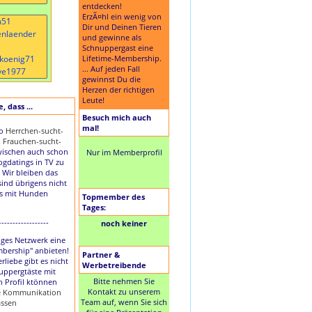
entdecken!
ErzÃ¤hl ein wenig von
Dir und Deinen Tieren
und gewinne als
Schnuppergast eine
Lifetime-Membership.
... Auf jeden Fall
gewinnst Du die
Herzen der richtigen
Leute!
 dass ...
Besuch mich auch
mal!
to
Herrchen-sucht-
d
Frauchen-sucht-
ischen auch schon
Nur im Memberprofil
Dogdatings in TV zu
 Wir bleiben das
sind übrigens nicht
es mit Hunden
Topmember des
Tages:
------------------
noch keiner
nziges Netzwerk eine
mbership" anbieten!
Partner &
rliebe gibt es nicht
Werbetreibende
uppergtäste mit
Bitte nehmen Sie
n Profil ktönnen
Kontakt zu unserem
ie Kommunikation
Team auf, wenn Sie sich
assen