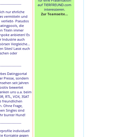
für eine Präsentation
------------------
auf TIERFREUND.com
interessieren.
lich nur ehrliche
Zur Teamseite...
les vermitteln und
h verliebt- Pseudos
atingpools, die
en Titeln immer
hpoke anbieten! Es
r Industrie auch
börsen Vergleiche...
en Sites! Lasst euch
uschen oder
------------------
liebes Datingportal
der Presse, sondern
nsehen seit Jahren
ositiv bewertet
anken uns u.a. beim
DR, RTL, VOX, 3SAT
e freundlichen
. Ohne Frage,
ben Singles sind
ihr bunter Hund!
------------------
rprofile individuell
die Kontakte gegen