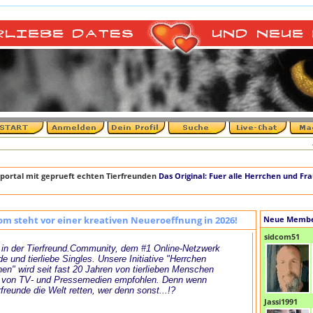
+++ 
portal mit geprueft echten Tierfreunden
Das Original: Fuer alle Herrchen und Fr
om steht vor einer kreativen Neueroeffnung in 2026!
Neue Memb
sidcom51
in der Tierfreund.Community, dem #1 Online-Netzwerk
de und tierliebe Singles. Unsere Initiative "Herrchen
en" wird seit fast 20 Jahren von tierlieben Menschen
 von TV- und Pressemedien empfohlen. Denn wenn
rfreunde die Welt retten, wer denn sonst...!?
Jassi1991