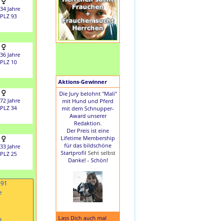
34 Jahre
PLZ 93
36 Jahre
PLZ 10
Aktions-Gewinner
Die Jury belohnt "Mali"
72 Jahre
mit Hund und Pferd
PLZ 34
mit dem Schnupper-
Award unserer
Redaktion.
Der Preis ist eine
Lifetime Membership
für das bildschöne
33 Jahre
Startprofil
Seht selbst
PLZ 25
Danke! - Schön!
Lass Dich auch mal