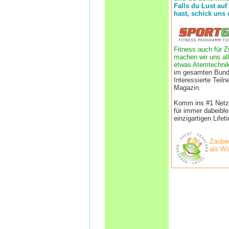
Falls du Lust auf
hast, schick uns 
Fitness auch für Z
machen wir uns all
etwas Atemtechnik
im gesamten Bund
Interessierte Tei
Magazin.
Komm ins #1 Netzwe
für immer dabeibl
einzigartigen Life
Zauber
als Wa