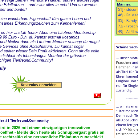
, fleissige Bienen, verrückte Hühner, bunte Paradiesvögel
Männer:
e Edelkatzen... und zwar alles in echt! Und so werden
eler und bunter!
t eine wunderbare Eigenschaft fürs ganze Leben und
nsames Erkennungszeichen zum Kennenlernen!
 es hier anstatt teurer Abos eine Lifetime Membership
 9,99 Euro - D.h. du kannst erstmal kostenlos
und bleibst dann als Lifetime Member solange du magst
le Services ohne Ablaufdatum. Du kannst sogar
Schöne Sache,
d später wieder Dein Profil aktivieren. Gönn dir die volle
zlichkeit als lebenslanges Member der grössten
... unser Mot
chigen Tierfreund.Community!
Frauchen
un
Herrchen
inzw
mily
als Titel für 
Ehren kamen!
Original und 
nur für Singl
zuständig!
---------
... wir als ei
"Lifetime Me
Denn auch Tie
als Abo! Schn
der #1 Tierfreund.Community
einem fertige
ird in 2026 mit einem einzigartigen innovativen
sich
>> für d
effnet - Melde dich heute als Schnuppergast gratis an
freischalten l
rechtzeitig eine persoenliche Einladung zugeschickt.