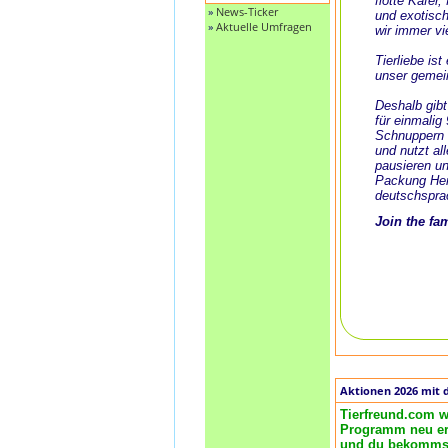
flotte Käfer
»
News-Ticker
und exotisch
»
Aktuelle Umfragen
wir immer vi
Tierliebe is
unser gemei
Deshalb gibt
für einmalig
Schnuppern 
und nutzt al
pausieren un
Packung Her
deutschspra
Join the fa
Aktionen 2026 mit 
Tierfreund.com w
Programm neu ero
und du bekommst 