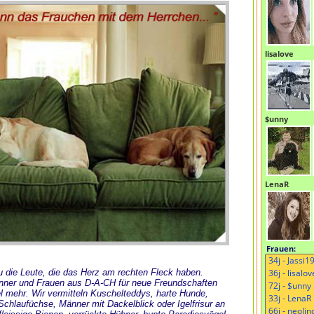
lisalove
$unny
LenaR
Frauen:
 Du die Leute, die das Herz am rechten Fleck haben.
änner und Frauen aus D-A-CH für neue Freundschaften
l mehr. Wir vermitteln Kuschelteddys, harte Hunde,
chlaufüchse, Männer mit Dackelblick oder Igelfrisur an