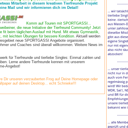
 etwas Mitarbeit in diesem kreativen Tierfreunde Projekt
---------
eine Mail und wir informieren dich im Detail!
... wir tatsäch
tierliebe Sing
keine -tierisc
Komm auf Touren mit SPORTGASSI...
aus Massen-D
weibeiner, die neue Initiative der Tierfreund Community! Jetzt
unter zahllos
e fit beim täglichen Auslauf mit Hund. Mit etwas Gymnastik,
dieselbe Misc
, mit leichten Übungen für bessere Kondition.
Aktuell werden
gibt aus diese
esgebiet neue SPORTGASSI Angebote organisiert.
eigene Single
lnehmer und Coaches sind überall willkommen. Weitere News im
nur mit eigen
also nicht tä
abzocken!
rk für Tierfreunde und tierliebe Singles: Einmal zahlen und
---------
eiben. Lerne andere Tierfreunde kennen mit unserem
time-Angebot!
... unser tier
nicht nur in 
auch vom Fer
e Dir unseren verzauberten Frog auf Deine Homepage oder
regelmässig p
llpaper auf deinen Desktop... echt Schnieke!!!
wird! Wir bed
WDR, Sat1, N
und BR für di
Empfehlungen
unsere tierlie
bekannt wie 
---------
... alle Membe
geprüft und 