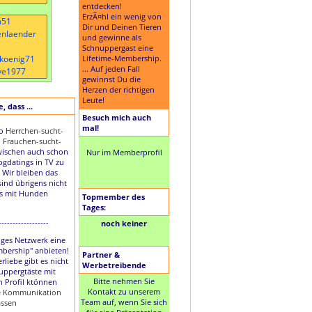
entdecken!
ErzÃ¤hl ein wenig von
Dir und Deinen Tieren
und gewinne als
Schnuppergast eine
Lifetime-Membership.
... Auf jeden Fall
gewinnst Du die
Herzen der richtigen
Leute!
 dass ...
Besuch mich auch
mal!
to
Herrchen-sucht-
d
Frauchen-sucht-
ischen auch schon
Nur im Memberprofil
Dogdatings in TV zu
 Wir bleiben das
sind übrigens nicht
es mit Hunden
Topmember des
Tages:
------------------
noch keiner
nziges Netzwerk eine
mbership" anbieten!
Partner &
rliebe gibt es nicht
Werbetreibende
uppergtäste mit
Bitte nehmen Sie
n Profil ktönnen
Kontakt zu unserem
ie Kommunikation
Team auf, wenn Sie sich
assen