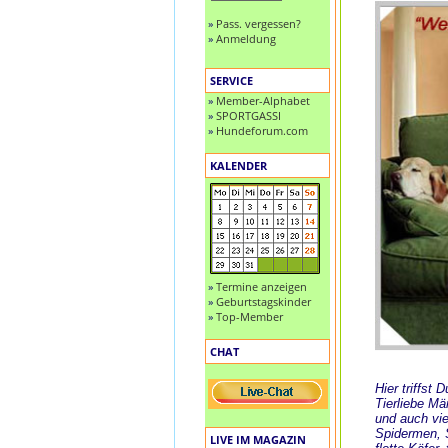
»
Pass. vergessen?
»
Anmeldung
SERVICE
»
Member-Alphabet
»
SPORTGASSI
»
Hundeforum.com
KALENDER
»
Termine anzeigen
»
Geburtstagskinder
»
Top-Member
CHAT
Hier triffst
Tierliebe M
und auch vie
Spidermen, S
LIVE IM MAGAZIN