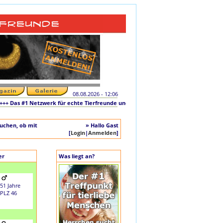
08.08.2026 - 12:06
Das #1 Netzwerk für echte Tierfreunde und tierliebe Singles +++ Die originale Ini
auchen, ob mit
» Hallo Gast
[
Login
|
Anmelden
]
er
Was liegt an?
51 Jahre
PLZ 46