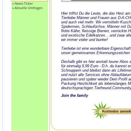
»
News-Ticker
»
Aktuelle Umfragen
Hier triffst Du die Leute, die das Herz a
Tierliebe Männer und Frauen aus D-A-CH
und auch viel mehr. Wir vermitteln Kusch
Spidermen, Schlaufüchse, Männer mit Dack
flotte Käfer, fleissige Bienen, verrückte
und exotische Edelkatzen... und zwar all
wir immer vieler und bunter!
Tierliebe ist eine wunderbare Eigenschaf
unser gemeinsames Erkennungszeichen 
Deshalb gibt es hier anstatt teurer Abos
für einmalig 9,99 Euro - D.h. du kannst e
Schnuppern und bleibst dann als Lifeti
und nutzt alle Services ohne Ablaufdatu
pausieren und später wieder Dein Profil ak
Packung Herzlichkeit als lebenslanges 
deutschsprachigen Tierfreund.Community
Join the family