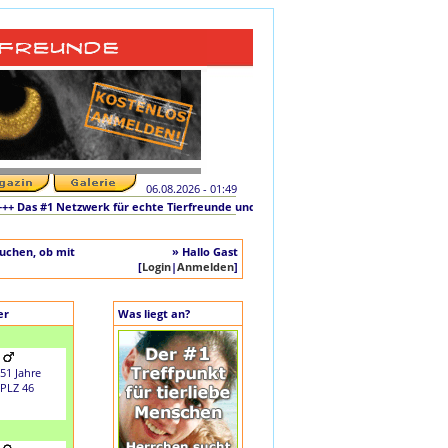
06.08.2026 - 01:49
as #1 Netzwerk für echte Tierfreunde und tierliebe Singles +++ Die originale Init
auchen, ob mit
» Hallo Gast
[
Login
|
Anmelden
]
er
Was liegt an?
51 Jahre
PLZ 46