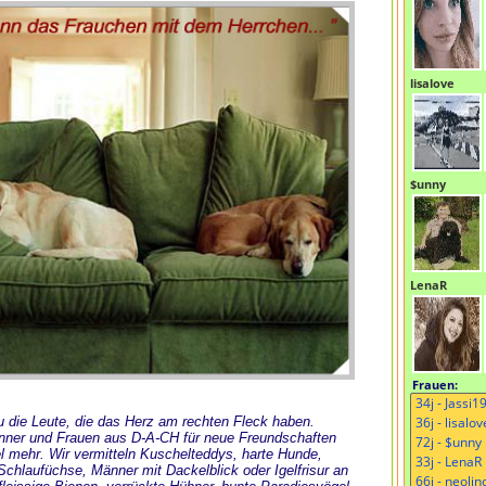
lisalove
$unny
LenaR
Frauen:
 Du die Leute, die das Herz am rechten Fleck haben.
änner und Frauen aus D-A-CH für neue Freundschaften
l mehr. Wir vermitteln Kuschelteddys, harte Hunde,
chlaufüchse, Männer mit Dackelblick oder Igelfrisur an