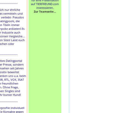
für eine Präsentation
------------------
auf TIERFREUND.com
interessieren.
lich nur ehrliche
Zur Teamseite...
les vermitteln und
h verliebt- Pseudos
atingpools, die
en Titeln immer
hpoke anbieten! Es
r Industrie auch
börsen Vergleiche...
en Sites! Lasst euch
uschen oder
------------------
liebes Datingportal
der Presse, sondern
nsehen seit Jahren
ositiv bewertet
anken uns u.a. beim
DR, RTL, VOX, 3SAT
e freundlichen
. Ohne Frage,
ben Singles sind
ihr bunter Hund!
------------------
rprofile individuell
die Kontakte gegen