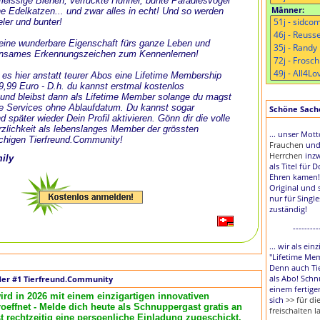
, fleissige Bienen, verrückte Hühner, bunte Paradiesvögel
Männer:
e Edelkatzen... und zwar alles in echt! Und so werden
eler und bunter!
t eine wunderbare Eigenschaft fürs ganze Leben und
nsames Erkennungszeichen zum Kennenlernen!
 es hier anstatt teurer Abos eine Lifetime Membership
 9,99 Euro - D.h. du kannst erstmal kostenlos
und bleibst dann als Lifetime Member solange du magst
le Services ohne Ablaufdatum. Du kannst sogar
Schöne Sache,
d später wieder Dein Profil aktivieren. Gönn dir die volle
zlichkeit als lebenslanges Member der grössten
... unser Mot
chigen Tierfreund.Community!
Frauchen
un
Herrchen
inzw
mily
als Titel für 
Ehren kamen!
Original und 
nur für Singl
zuständig!
---------
... wir als ei
"Lifetime Me
Denn auch Tie
als Abo! Schn
der #1 Tierfreund.Community
einem fertige
ird in 2026 mit einem einzigartigen innovativen
sich
>> für d
effnet - Melde dich heute als Schnuppergast gratis an
freischalten l
rechtzeitig eine persoenliche Einladung zugeschickt.