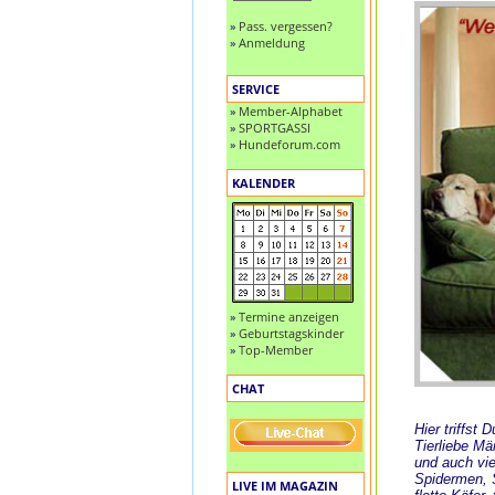
»
Pass. vergessen?
»
Anmeldung
SERVICE
»
Member-Alphabet
»
SPORTGASSI
»
Hundeforum.com
KALENDER
»
Termine anzeigen
»
Geburtstagskinder
»
Top-Member
CHAT
Hier triffst
Tierliebe M
und auch vie
Spidermen, S
LIVE IM MAGAZIN