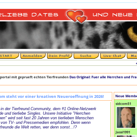
+++ D
portal mit geprueft echten Tierfreunden
Das Original: Fuer alle Herrchen und Fr
om steht vor einer kreativen Neueroeffnung in 2026!
Neue Memb
sidcom51
in der Tierfreund.Community, dem #1 Online-Netzwerk
de und tierliebe Singles. Unsere Initiative "Herrchen
en" wird seit fast 20 Jahren von tierlieben Menschen
 von TV- und Pressemedien empfohlen. Denn wenn
rfreunde die Welt retten, wer denn sonst...!?
Jassi1991