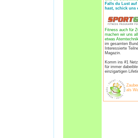
Falls du Lust auf
hast, schick uns 
Fitness auch für Z
machen wir uns all
etwas Atemtechnik
im gesamten Bund
Interessierte Tei
Magazin.
Komm ins #1 Netzwe
für immer dabeibl
einzigartigen Life
Zauber
als Wa