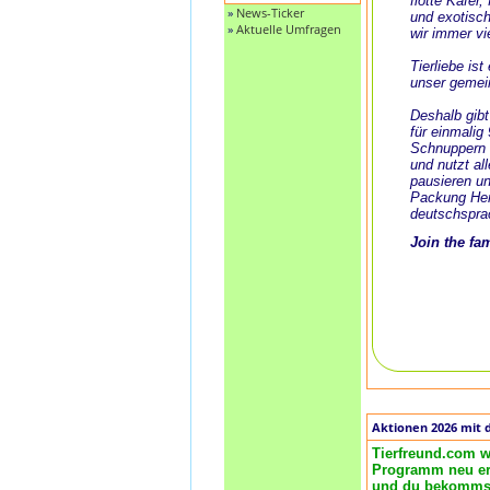
flotte Käfer
»
News-Ticker
und exotisch
»
Aktuelle Umfragen
wir immer vi
Tierliebe is
unser gemei
Deshalb gibt
für einmalig
Schnuppern 
und nutzt al
pausieren un
Packung Her
deutschspra
Join the fa
Aktionen 2026 mit 
Tierfreund.com w
Programm neu ero
und du bekommst 