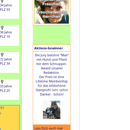
34 Jahre
PLZ 93
36 Jahre
PLZ 10
Aktions-Gewinner
Die Jury belohnt "Mali"
72 Jahre
mit Hund und Pferd
PLZ 34
mit dem Schnupper-
Award unserer
Redaktion.
Der Preis ist eine
Lifetime Membership
für das bildschöne
33 Jahre
Startprofil
Seht selbst
PLZ 25
Danke! - Schön!
Lass Dich auch mal