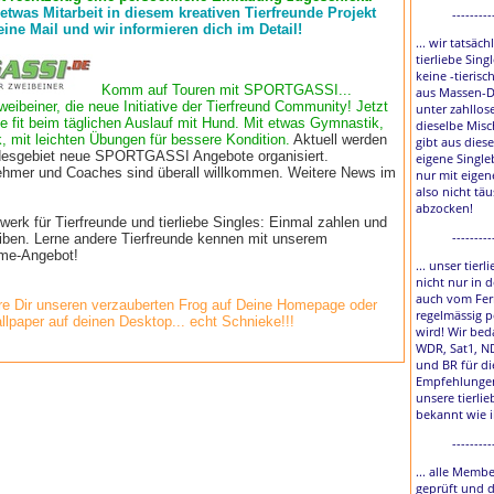
 etwas Mitarbeit in diesem kreativen Tierfreunde Projekt
---------
eine Mail und wir informieren dich im Detail!
... wir tatsäch
tierliebe Sing
keine -tierisc
Komm auf Touren mit SPORTGASSI...
aus Massen-D
weibeiner, die neue Initiative der Tierfreund Community! Jetzt
unter zahllos
e fit beim täglichen Auslauf mit Hund. Mit etwas Gymnastik,
dieselbe Misc
, mit leichten Übungen für bessere Kondition.
Aktuell werden
gibt aus diese
esgebiet neue SPORTGASSI Angebote organisiert.
eigene Single
lnehmer und Coaches sind überall willkommen. Weitere News im
nur mit eigen
also nicht tä
abzocken!
rk für Tierfreunde und tierliebe Singles: Einmal zahlen und
---------
eiben. Lerne andere Tierfreunde kennen mit unserem
time-Angebot!
... unser tier
nicht nur in 
auch vom Fer
e Dir unseren verzauberten Frog auf Deine Homepage oder
regelmässig p
llpaper auf deinen Desktop... echt Schnieke!!!
wird! Wir bed
WDR, Sat1, N
und BR für di
Empfehlungen
unsere tierlie
bekannt wie 
---------
... alle Membe
geprüft und 