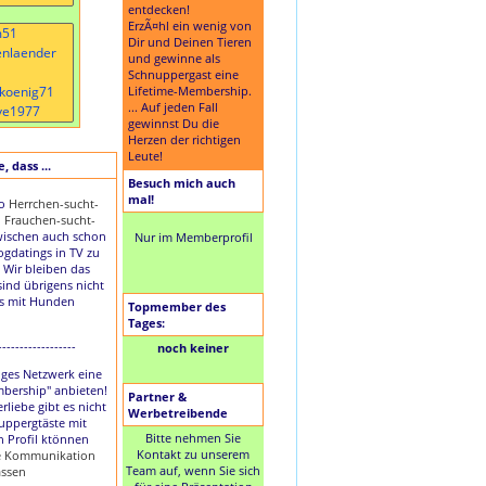
entdecken!
ErzÃ¤hl ein wenig von
Dir und Deinen Tieren
und gewinne als
Schnuppergast eine
Lifetime-Membership.
... Auf jeden Fall
gewinnst Du die
Herzen der richtigen
Leute!
 dass ...
Besuch mich auch
mal!
to
Herrchen-sucht-
d
Frauchen-sucht-
ischen auch schon
Nur im Memberprofil
Dogdatings in TV zu
 Wir bleiben das
sind übrigens nicht
es mit Hunden
Topmember des
Tages:
------------------
noch keiner
nziges Netzwerk eine
mbership" anbieten!
Partner &
rliebe gibt es nicht
Werbetreibende
uppergtäste mit
Bitte nehmen Sie
n Profil ktönnen
Kontakt zu unserem
ie Kommunikation
Team auf, wenn Sie sich
assen