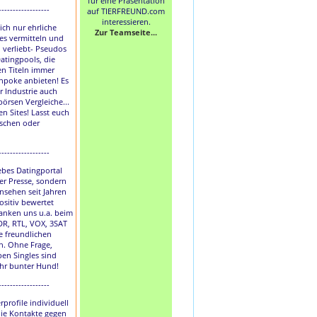
für eine Präsentation
------------------
auf TIERFREUND.com
interessieren.
lich nur ehrliche
Zur Teamseite...
les vermitteln und
h verliebt- Pseudos
atingpools, die
en Titeln immer
hpoke anbieten! Es
r Industrie auch
börsen Vergleiche...
en Sites! Lasst euch
uschen oder
------------------
liebes Datingportal
der Presse, sondern
nsehen seit Jahren
ositiv bewertet
anken uns u.a. beim
DR, RTL, VOX, 3SAT
e freundlichen
. Ohne Frage,
ben Singles sind
ihr bunter Hund!
------------------
rprofile individuell
die Kontakte gegen