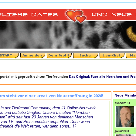
+++ D
portal mit geprueft echten Tierfreunden
Das Original: Fuer alle Herrchen und Fr
om steht vor einer kreativen Neueroeffnung in 2026!
Neue Memb
sidcom51
in der Tierfreund.Community, dem #1 Online-Netzwerk
de und tierliebe Singles. Unsere Initiative "Herrchen
en" wird seit fast 20 Jahren von tierlieben Menschen
 von TV- und Pressemedien empfohlen. Denn wenn
rfreunde die Welt retten, wer denn sonst...!?
Jassi1991