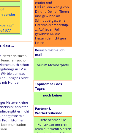
entdecken!
ErzÃ¤hl ein wenig von
Dir und Deinen Tieren
und gewinne als
Schnuppergast eine
Lifetime-Membership.
... Auf jeden Fall
gewinnst Du die
Herzen der richtigen
Leute!
 dass ...
Besuch mich auch
mal!
to
Herrchen-sucht-
d
Frauchen-sucht-
ischen auch schon
Nur im Memberprofil
Dogdatings in TV zu
 Wir bleiben das
sind übrigens nicht
es mit Hunden
Topmember des
Tages:
------------------
noch keiner
nziges Netzwerk eine
mbership" anbieten!
Partner &
rliebe gibt es nicht
Werbetreibende
uppergtäste mit
Bitte nehmen Sie
n Profil ktönnen
Kontakt zu unserem
ie Kommunikation
Team auf, wenn Sie sich
assen