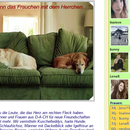
lisalove
$unny
LenaR
Frauen:
 Du die Leute, die das Herz am rechten Fleck haben.
änner und Frauen aus D-A-CH für neue Freundschaften
l mehr. Wir vermitteln Kuschelteddys, harte Hunde,
chlaufüchse, Männer mit Dackelblick oder Igelfrisur an