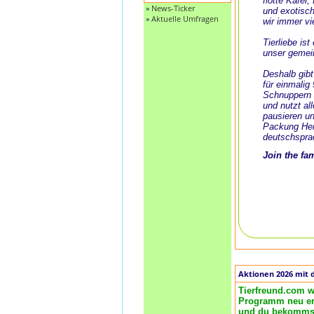
flotte Käfer
»
News-Ticker
und exotisch
»
Aktuelle Umfragen
wir immer vi
Tierliebe is
unser gemei
Deshalb gibt
für einmalig
Schnuppern 
und nutzt al
pausieren un
Packung Her
deutschspra
Join the fa
Aktionen 2026 mit 
Tierfreund.com w
Programm neu ero
und du bekommst 