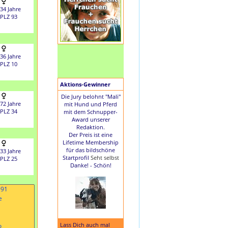
34 Jahre
PLZ 93
36 Jahre
PLZ 10
Aktions-Gewinner
Die Jury belohnt "Mali"
72 Jahre
mit Hund und Pferd
PLZ 34
mit dem Schnupper-
Award unserer
Redaktion.
Der Preis ist eine
Lifetime Membership
für das bildschöne
33 Jahre
Startprofil
Seht selbst
PLZ 25
Danke! - Schön!
Lass Dich auch mal