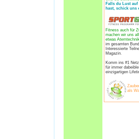
Falls du Lust auf
hast, schick uns 
Fitness auch für Z
machen wir uns all
etwas Atemtechnik
im gesamten Bund
Interessierte Tei
Magazin.
Komm ins #1 Netzwe
für immer dabeibl
einzigartigen Life
Zauber
als Wa