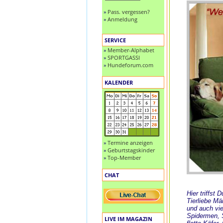
»
Pass. vergessen?
»
Anmeldung
SERVICE
»
Member-Alphabet
»
SPORTGASSI
»
Hundeforum.com
KALENDER
»
Termine anzeigen
»
Geburtstagskinder
»
Top-Member
CHAT
Hier triffst
Tierliebe M
und auch vie
Spidermen, S
LIVE IM MAGAZIN