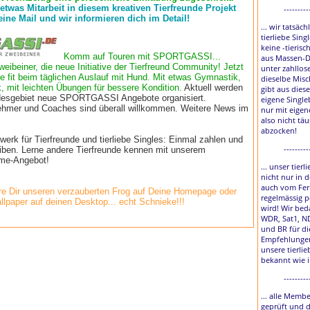
 etwas Mitarbeit in diesem kreativen Tierfreunde Projekt
---------
eine Mail und wir informieren dich im Detail!
... wir tatsäch
tierliebe Sing
keine -tierisc
Komm auf Touren mit SPORTGASSI...
aus Massen-D
weibeiner, die neue Initiative der Tierfreund Community! Jetzt
unter zahllos
e fit beim täglichen Auslauf mit Hund. Mit etwas Gymnastik,
dieselbe Misc
, mit leichten Übungen für bessere Kondition.
Aktuell werden
gibt aus diese
esgebiet neue SPORTGASSI Angebote organisiert.
eigene Single
lnehmer und Coaches sind überall willkommen. Weitere News im
nur mit eigen
also nicht tä
abzocken!
rk für Tierfreunde und tierliebe Singles: Einmal zahlen und
---------
eiben. Lerne andere Tierfreunde kennen mit unserem
time-Angebot!
... unser tier
nicht nur in 
auch vom Fer
e Dir unseren verzauberten Frog auf Deine Homepage oder
regelmässig p
llpaper auf deinen Desktop... echt Schnieke!!!
wird! Wir bed
WDR, Sat1, N
und BR für di
Empfehlungen
unsere tierlie
bekannt wie 
---------
... alle Membe
geprüft und 