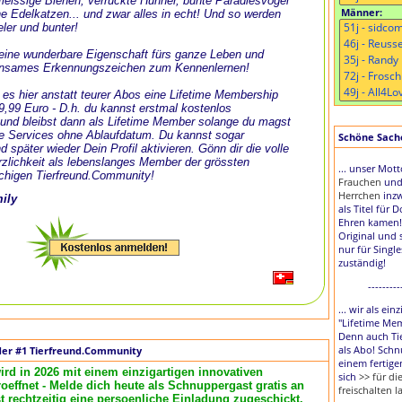
, fleissige Bienen, verrückte Hühner, bunte Paradiesvögel
Männer:
e Edelkatzen... und zwar alles in echt! Und so werden
eler und bunter!
t eine wunderbare Eigenschaft fürs ganze Leben und
nsames Erkennungszeichen zum Kennenlernen!
 es hier anstatt teurer Abos eine Lifetime Membership
 9,99 Euro - D.h. du kannst erstmal kostenlos
und bleibst dann als Lifetime Member solange du magst
le Services ohne Ablaufdatum. Du kannst sogar
Schöne Sache,
d später wieder Dein Profil aktivieren. Gönn dir die volle
zlichkeit als lebenslanges Member der grössten
... unser Mot
chigen Tierfreund.Community!
Frauchen
un
Herrchen
inzw
mily
als Titel für 
Ehren kamen!
Original und 
nur für Singl
zuständig!
---------
... wir als ei
"Lifetime Me
Denn auch Tie
als Abo! Schn
der #1 Tierfreund.Community
einem fertige
ird in 2026 mit einem einzigartigen innovativen
sich
>> für d
effnet - Melde dich heute als Schnuppergast gratis an
freischalten l
rechtzeitig eine persoenliche Einladung zugeschickt.