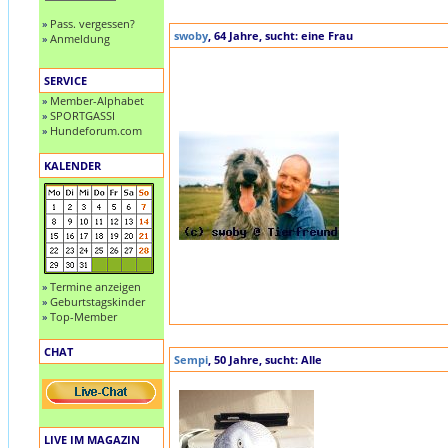
»
Pass. vergessen?
swoby
, 64 Jahre, sucht: eine Frau
»
Anmeldung
SERVICE
»
Member-Alphabet
»
SPORTGASSI
»
Hundeforum.com
KALENDER
»
Termine anzeigen
»
Geburtstagskinder
»
Top-Member
CHAT
Sempi
, 50 Jahre, sucht: Alle
LIVE IM MAGAZIN