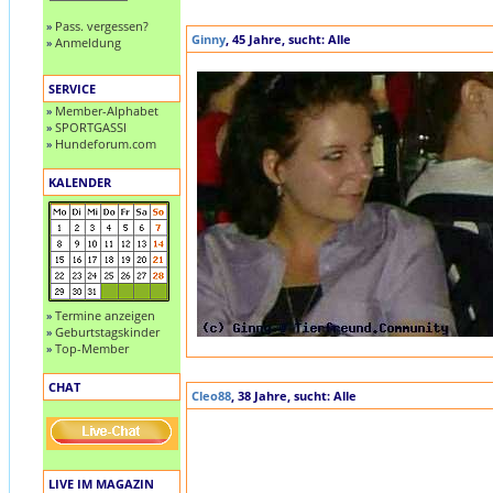
»
Pass. vergessen?
Ginny
, 45 Jahre, sucht: Alle
»
Anmeldung
SERVICE
»
Member-Alphabet
»
SPORTGASSI
»
Hundeforum.com
KALENDER
»
Termine anzeigen
»
Geburtstagskinder
»
Top-Member
CHAT
Cleo88
, 38 Jahre, sucht: Alle
LIVE IM MAGAZIN