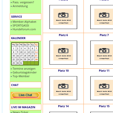
»
Pass. vergessen?
»
Anmeldung
SERVICE
»
Member-Alphabet
»
SPORTGASSI
»
Hundeforum.com
Platz 6
Platz 7
KALENDER
»
Termine anzeigen
Platz 10
Platz 11
»
Geburtstagskinder
»
Top-Member
CHAT
Platz 14
Platz 15
LIVE IM MAGAZIN
»
News-Ticker