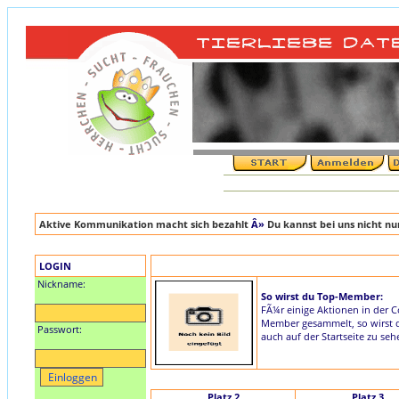
Aktive Kommunikation macht sich bezahlt
Â»
Du kannst bei uns nicht n
LOGIN
Nickname:
So wirst du Top-Member:
FÃ¼r einige Aktionen in der 
Member gesammelt, so wirst du
Passwort:
auch auf der Startseite zu seh
Platz 2
Platz 3