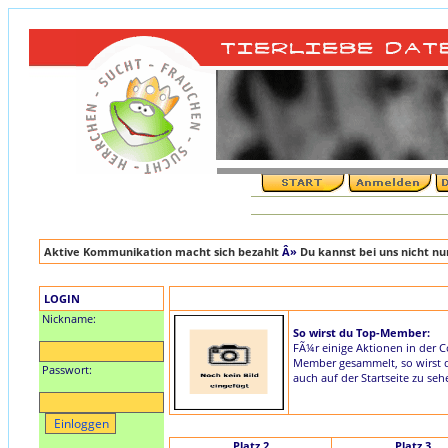
Aktive Kommunikation macht sich bezahlt
Â»
Du kannst bei uns nicht n
LOGIN
Nickname:
So wirst du Top-Member:
FÃ¼r einige Aktionen in der 
Member gesammelt, so wirst du
Passwort:
auch auf der Startseite zu seh
Platz 2
Platz 3