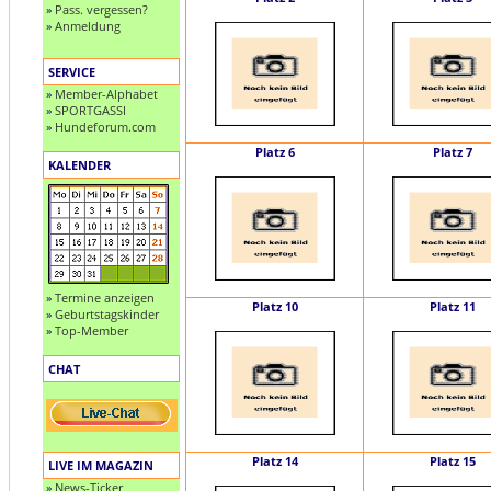
»
Pass. vergessen?
»
Anmeldung
SERVICE
»
Member-Alphabet
»
SPORTGASSI
»
Hundeforum.com
Platz 6
Platz 7
KALENDER
»
Termine anzeigen
Platz 10
Platz 11
»
Geburtstagskinder
»
Top-Member
CHAT
Platz 14
Platz 15
LIVE IM MAGAZIN
»
News-Ticker