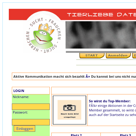
Aktive Kommunikation macht sich bezahlt
Â»
Du kannst bei uns nicht n
LOGIN
Nickname:
So wirst du Top-Member:
FÃ¼r einige Aktionen in der 
Member gesammelt, so wirst du
Passwort:
auch auf der Startseite zu seh
Platz 2
Platz 3