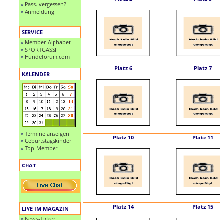
»
Pass. vergessen?
»
Anmeldung
SERVICE
»
Member-Alphabet
»
SPORTGASSI
»
Hundeforum.com
Platz 6
Platz 7
KALENDER
»
Termine anzeigen
Platz 10
Platz 11
»
Geburtstagskinder
»
Top-Member
CHAT
Platz 14
Platz 15
LIVE IM MAGAZIN
»
News-Ticker