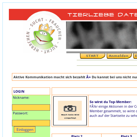
Aktive Kommunikation macht sich bezahlt
Â»
Du kannst bei uns nicht n
LOGIN
Nickname:
So wirst du Top-Member:
FÃ¼r einige Aktionen in der 
Member gesammelt, so wirst du
Passwort:
auch auf der Startseite zu seh
Platz 2
Platz 3