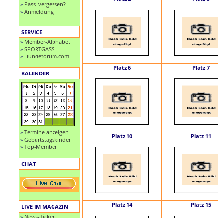
»
Pass. vergessen?
»
Anmeldung
SERVICE
»
Member-Alphabet
»
SPORTGASSI
»
Hundeforum.com
Platz 6
Platz 7
KALENDER
»
Termine anzeigen
Platz 10
Platz 11
»
Geburtstagskinder
»
Top-Member
CHAT
Platz 14
Platz 15
LIVE IM MAGAZIN
»
News-Ticker