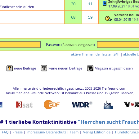
ZehnjÃ¤hriges Bes
20
11
17.09.2021
18:01
v
ührlicher sein dürfen
Vorsicht bei T
68
59
08.04.2015
19:3
Passwort (
Passwort vergessen
):
aktive Themen der letzten 24h
|
aktuelle 
neue Beiträge
keine neuen Beiträge
Magazin ist geschlossen
Alle Inhalte sind urheberrechtlich geschuetzt 2005-2026 Tierfreund.com
Das #1 tierliebe Freunde Netzwerk ist bekannt aus Presse und TV (gesch. Marken)
 # 1 tierliebe Kontaktinitiative
"Herrchen sucht Frauc
|
FAQ
|
Presse
|
Impressum/ Datenschutz
|
Team
|
Verlag Edition.de
|
Hundeforum.