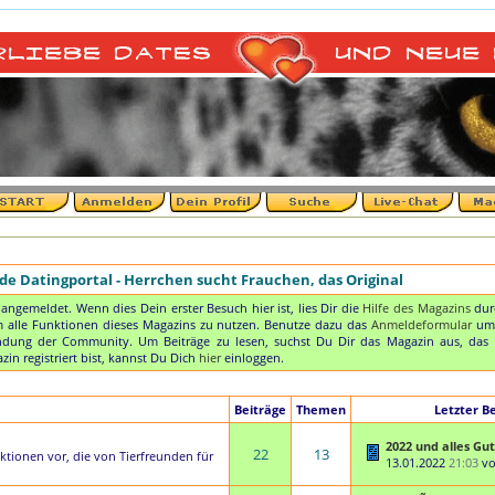
e Datingportal - Herrchen sucht Frauchen, das Original
t angemeldet. Wenn dies Dein erster Besuch hier ist, lies Dir die
Hilfe des Magazins
durc
 um alle Funktionen dieses Magazins zu nutzen. Benutze dazu das
Anmeldeformular
um 
dung der Community. Um Beiträge zu lesen, suchst Du Dir das Magazin aus, das Dic
in registriert bist, kannst Du Dich
hier
einloggen.
Beiträge
Themen
Letzter Be
2022 und alles Gut
22
13
Aktionen vor, die von Tierfreunden für
13.01.2022
21:03
v