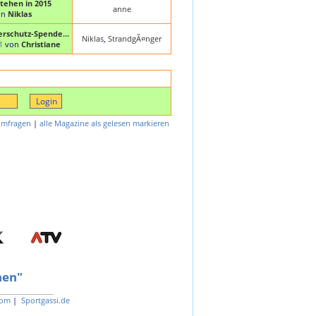
tehen in 2015
anne
on
Niklas
ierschutz-Spende...
Niklas
,
StrandgÃ¤nger
1
von
Christiane
Umfragen
|
alle Magazine als gelesen markieren
hen"
com
|
Sportgassi.de