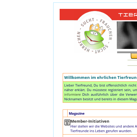
Willkommen im ehrlichen Tierfreund
Lieber Tierfreund, Du bist offensichtlich nich
näher erklärt. Du müsstest registriert sein,
informiere
Dich ausführlich über die Verwen
Nicknamen besitzt und bereits in diesem Magaz
Magazine
Member-Initiativen
Hier stellen wir die Websites und andere 
Tierfreunde ins Leben gerufen wurden.