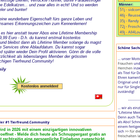
, fleissige Bienen, verrückte Hühner, bunte Paradiesvögel
Männer:
e Edelkatzen... und zwar alles in echt! Und so werden
eler und bunter!
t eine wunderbare Eigenschaft fürs ganze Leben und
nsames Erkennungszeichen zum Kennenlernen!
 es hier anstatt teurer Abos eine Lifetime Membership
 9,99 Euro - D.h. du kannst erstmal kostenlos
und bleibst dann als Lifetime Member solange du magst
le Services ohne Ablaufdatum. Du kannst sogar
Schöne Sache,
d später wieder Dein Profil aktivieren. Gönn dir die volle
zlichkeit als lebenslanges Member der grössten
... unser Mot
chigen Tierfreund.Community!
Frauchen
un
Herrchen
inzw
mily
als Titel für 
Ehren kamen!
Original und 
nur für Singl
zuständig!
---------
... wir als ei
"Lifetime Me
Denn auch Tie
als Abo! Schn
der #1 Tierfreund.Community
einem fertige
ird in 2026 mit einem einzigartigen innovativen
sich
>> für d
effnet - Melde dich heute als Schnuppergast gratis an
freischalten l
rechtzeitig eine persoenliche Einladung zugeschickt.