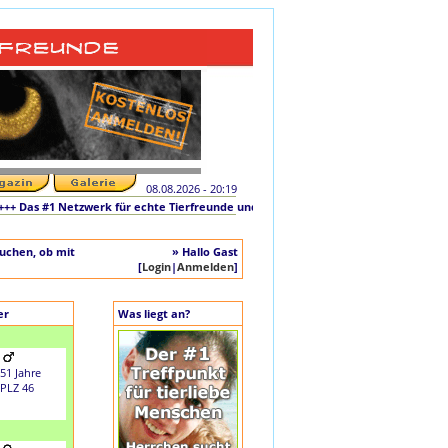
08.08.2026 - 20:19
Das #1 Netzwerk für echte Tierfreunde und tierliebe Singles +++ Die originale Ini
auchen, ob mit
» Hallo Gast
[
Login
|
Anmelden
]
er
Was liegt an?
51 Jahre
PLZ 46