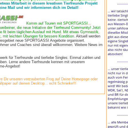
 etwas Mitarbeit in diesem kreativen Tierfreunde Projekt
---------
eine Mail und wir informieren dich im Detail!
... wir tatsäch
tierliebe Sing
keine -tierisc
Komm auf Touren mit SPORTGASSI...
aus Massen-D
weibeiner, die neue Initiative der Tierfreund Community! Jetzt
unter zahllos
e fit beim täglichen Auslauf mit Hund. Mit etwas Gymnastik,
dieselbe Misc
, mit leichten Übungen für bessere Kondition.
Aktuell werden
gibt aus diese
esgebiet neue SPORTGASSI Angebote organisiert.
eigene Single
lnehmer und Coaches sind überall willkommen. Weitere News im
nur mit eigen
also nicht tä
abzocken!
rk für Tierfreunde und tierliebe Singles: Einmal zahlen und
---------
eiben. Lerne andere Tierfreunde kennen mit unserem
time-Angebot!
... unser tier
nicht nur in 
auch vom Fer
e Dir unseren verzauberten Frog auf Deine Homepage oder
regelmässig p
llpaper auf deinen Desktop... echt Schnieke!!!
wird! Wir bed
WDR, Sat1, N
und BR für di
Empfehlungen
unsere tierlie
bekannt wie 
---------
... alle Membe
geprüft und 