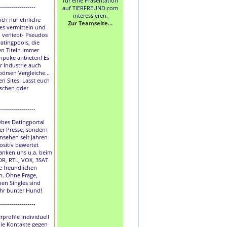
für eine Präsentation
------------------
auf TIERFREUND.com
interessieren.
lich nur ehrliche
Zur Teamseite...
les vermitteln und
h verliebt- Pseudos
atingpools, die
en Titeln immer
hpoke anbieten! Es
r Industrie auch
börsen Vergleiche...
en Sites! Lasst euch
uschen oder
------------------
liebes Datingportal
der Presse, sondern
nsehen seit Jahren
ositiv bewertet
anken uns u.a. beim
DR, RTL, VOX, 3SAT
e freundlichen
. Ohne Frage,
ben Singles sind
ihr bunter Hund!
------------------
rprofile individuell
die Kontakte gegen