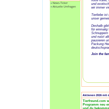
flotte Käfer
»
News-Ticker
und exotisch
»
Aktuelle Umfragen
wir immer vi
Tierliebe is
unser gemei
Deshalb gibt
für einmalig
Schnuppern 
und nutzt al
pausieren un
Packung Her
deutschspra
Join the fa
Aktionen 2026 mit 
Tierfreund.com w
Programm neu ero
und du bekommst 