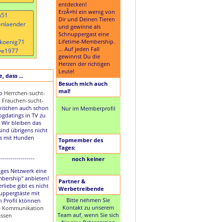
entdecken!
ErzÃ¤hl ein wenig von
Dir und Deinen Tieren
und gewinne als
Schnuppergast eine
Lifetime-Membership.
... Auf jeden Fall
gewinnst Du die
Herzen der richtigen
Leute!
 dass ...
Besuch mich auch
mal!
to
Herrchen-sucht-
d
Frauchen-sucht-
ischen auch schon
Nur im Memberprofil
Dogdatings in TV zu
 Wir bleiben das
sind übrigens nicht
es mit Hunden
Topmember des
Tages:
------------------
noch keiner
nziges Netzwerk eine
mbership" anbieten!
Partner &
rliebe gibt es nicht
Werbetreibende
uppergtäste mit
Bitte nehmen Sie
n Profil ktönnen
Kontakt zu unserem
ie Kommunikation
Team auf, wenn Sie sich
assen