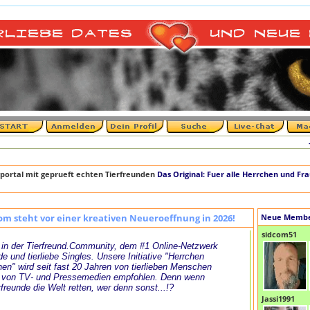
+++ 
portal mit geprueft echten Tierfreunden
Das Original: Fuer alle Herrchen und Fr
om steht vor einer kreativen Neueroeffnung in 2026!
Neue Memb
sidcom51
in der Tierfreund.Community, dem #1 Online-Netzwerk
de und tierliebe Singles. Unsere Initiative "Herrchen
en" wird seit fast 20 Jahren von tierlieben Menschen
 von TV- und Pressemedien empfohlen. Denn wenn
rfreunde die Welt retten, wer denn sonst...!?
Jassi1991