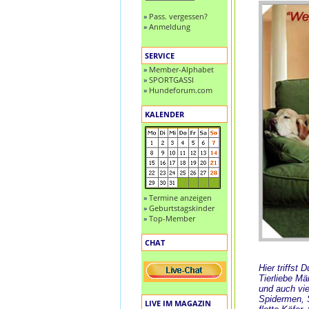
»
Pass. vergessen?
»
Anmeldung
SERVICE
»
Member-Alphabet
»
SPORTGASSI
»
Hundeforum.com
KALENDER
»
Termine anzeigen
»
Geburtstagskinder
»
Top-Member
CHAT
Hier triffst
Tierliebe M
und auch vie
Spidermen, S
LIVE IM MAGAZIN