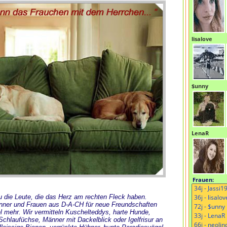
lisalove
$unny
LenaR
Frauen:
 Du die Leute, die das Herz am rechten Fleck haben.
änner und Frauen aus D-A-CH für neue Freundschaften
l mehr. Wir vermitteln Kuschelteddys, harte Hunde,
chlaufüchse, Männer mit Dackelblick oder Igelfrisur an