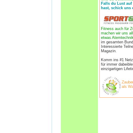
Falls du Lust auf
hast, schick uns 
Fitness auch für Z
machen wir uns all
etwas Atemtechnik
im gesamten Bund
Interessierte Tei
Magazin.
Komm ins #1 Netzwe
für immer dabeibl
einzigartigen Life
Zauber
als Wa