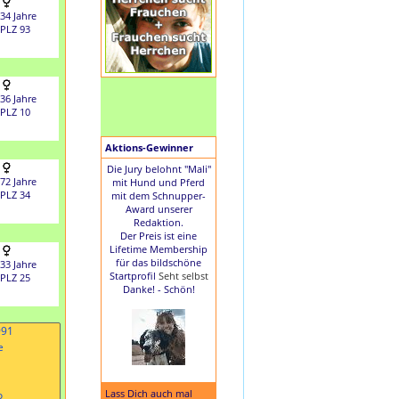
34 Jahre
PLZ 93
36 Jahre
PLZ 10
Aktions-Gewinner
Die Jury belohnt "Mali"
72 Jahre
mit Hund und Pferd
PLZ 34
mit dem Schnupper-
Award unserer
Redaktion.
Der Preis ist eine
Lifetime Membership
für das bildschöne
33 Jahre
Startprofil
Seht selbst
PLZ 25
Danke! - Schön!
Lass Dich auch mal