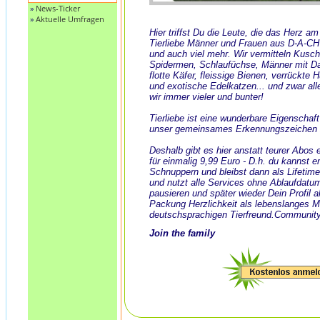
»
News-Ticker
»
Aktuelle Umfragen
Hier triffst Du die Leute, die das Herz a
Tierliebe Männer und Frauen aus D-A-CH
und auch viel mehr. Wir vermitteln Kusch
Spidermen, Schlaufüchse, Männer mit Dack
flotte Käfer, fleissige Bienen, verrückte
und exotische Edelkatzen... und zwar all
wir immer vieler und bunter!
Tierliebe ist eine wunderbare Eigenschaf
unser gemeinsames Erkennungszeichen 
Deshalb gibt es hier anstatt teurer Abos
für einmalig 9,99 Euro - D.h. du kannst e
Schnuppern und bleibst dann als Lifeti
und nutzt alle Services ohne Ablaufdatu
pausieren und später wieder Dein Profil ak
Packung Herzlichkeit als lebenslanges 
deutschsprachigen Tierfreund.Community
Join the family