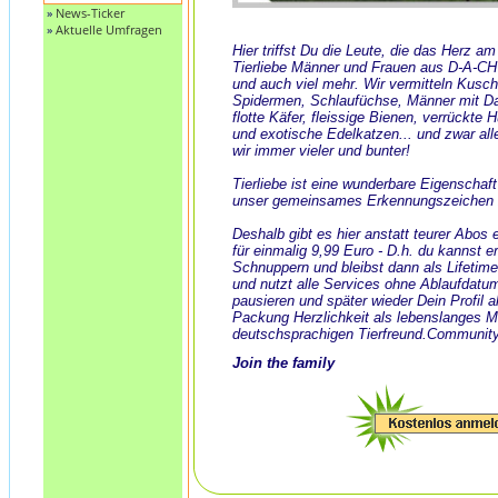
»
News-Ticker
»
Aktuelle Umfragen
Hier triffst Du die Leute, die das Herz a
Tierliebe Männer und Frauen aus D-A-CH
und auch viel mehr. Wir vermitteln Kusch
Spidermen, Schlaufüchse, Männer mit Dack
flotte Käfer, fleissige Bienen, verrückte
und exotische Edelkatzen... und zwar all
wir immer vieler und bunter!
Tierliebe ist eine wunderbare Eigenschaf
unser gemeinsames Erkennungszeichen 
Deshalb gibt es hier anstatt teurer Abos
für einmalig 9,99 Euro - D.h. du kannst e
Schnuppern und bleibst dann als Lifeti
und nutzt alle Services ohne Ablaufdatu
pausieren und später wieder Dein Profil ak
Packung Herzlichkeit als lebenslanges 
deutschsprachigen Tierfreund.Community
Join the family