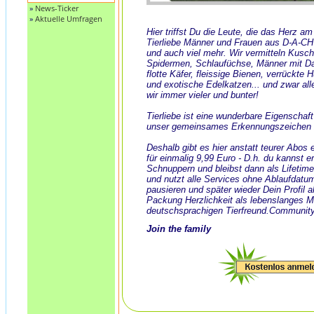
»
News-Ticker
»
Aktuelle Umfragen
Hier triffst Du die Leute, die das Herz a
Tierliebe Männer und Frauen aus D-A-CH
und auch viel mehr. Wir vermitteln Kusch
Spidermen, Schlaufüchse, Männer mit Dack
flotte Käfer, fleissige Bienen, verrückte
und exotische Edelkatzen... und zwar all
wir immer vieler und bunter!
Tierliebe ist eine wunderbare Eigenschaf
unser gemeinsames Erkennungszeichen 
Deshalb gibt es hier anstatt teurer Abos
für einmalig 9,99 Euro - D.h. du kannst e
Schnuppern und bleibst dann als Lifeti
und nutzt alle Services ohne Ablaufdatu
pausieren und später wieder Dein Profil ak
Packung Herzlichkeit als lebenslanges 
deutschsprachigen Tierfreund.Community
Join the family