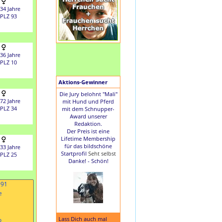
34 Jahre
PLZ 93
36 Jahre
PLZ 10
Aktions-Gewinner
Die Jury belohnt "Mali"
72 Jahre
mit Hund und Pferd
PLZ 34
mit dem Schnupper-
Award unserer
Redaktion.
Der Preis ist eine
Lifetime Membership
für das bildschöne
33 Jahre
Startprofil
Seht selbst
PLZ 25
Danke! - Schön!
Lass Dich auch mal