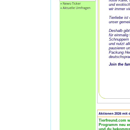
flotte Käfer
»
News-Ticker
und exotisch
»
Aktuelle Umfragen
wir immer vi
Tierliebe is
unser gemei
Deshalb gibt
für einmalig
Schnuppern 
und nutzt al
pausieren un
Packung Her
deutschspra
Join the fa
Aktionen 2026 mit 
Tierfreund.com w
Programm neu ero
und du bekommst 