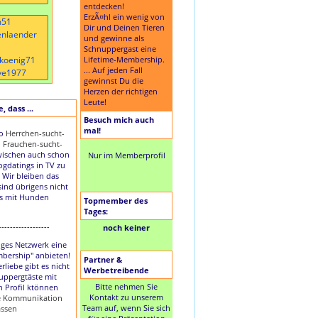
entdecken!
ErzÃ¤hl ein wenig von
Dir und Deinen Tieren
und gewinne als
Schnuppergast eine
Lifetime-Membership.
... Auf jeden Fall
gewinnst Du die
Herzen der richtigen
Leute!
 dass ...
Besuch mich auch
mal!
to
Herrchen-sucht-
d
Frauchen-sucht-
ischen auch schon
Nur im Memberprofil
Dogdatings in TV zu
 Wir bleiben das
sind übrigens nicht
es mit Hunden
Topmember des
Tages:
------------------
noch keiner
nziges Netzwerk eine
mbership" anbieten!
Partner &
rliebe gibt es nicht
Werbetreibende
uppergtäste mit
Bitte nehmen Sie
n Profil ktönnen
Kontakt zu unserem
ie Kommunikation
Team auf, wenn Sie sich
assen