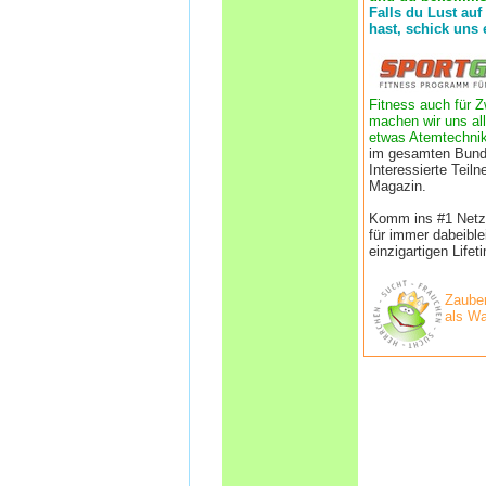
Falls du Lust auf
hast, schick uns 
Fitness auch für Z
machen wir uns all
etwas Atemtechnik
im gesamten Bund
Interessierte Tei
Magazin.
Komm ins #1 Netzwe
für immer dabeibl
einzigartigen Life
Zauber
als Wa