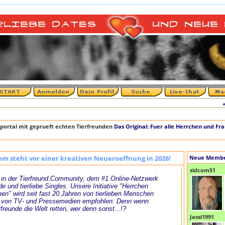
+++ D
portal mit geprueft echten Tierfreunden
Das Original: Fuer alle Herrchen und Fr
om steht vor einer kreativen Neueroeffnung in 2026!
Neue Memb
sidcom51
in der Tierfreund.Community, dem #1 Online-Netzwerk
de und tierliebe Singles. Unsere Initiative "Herrchen
en" wird seit fast 20 Jahren von tierlieben Menschen
 von TV- und Pressemedien empfohlen. Denn wenn
rfreunde die Welt retten, wer denn sonst...!?
Jassi1991