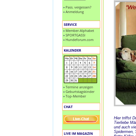
»
Pass. vergessen?
»
Anmeldung
SERVICE
»
Member-Alphabet
»
SPORTGASSI
»
Hundeforum.com
KALENDER
»
Termine anzeigen
»
Geburtstagskinder
»
Top-Member
CHAT
Hier triffst
Tierliebe M
und auch vie
Spidermen, S
LIVE IM MAGAZIN