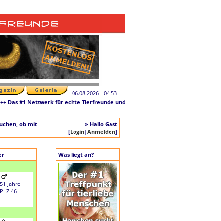
06.08.2026 - 04:53
as #1 Netzwerk für echte Tierfreunde und tierliebe Singles +++ Die originale Init
auchen, ob mit
» Hallo Gast
[
Login
|
Anmelden
]
er
Was liegt an?
51 Jahre
PLZ 46