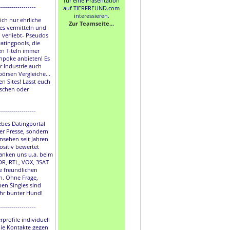
für eine Präsentation
------------------
auf TIERFREUND.com
interessieren.
lich nur ehrliche
Zur Teamseite...
les vermitteln und
h verliebt- Pseudos
atingpools, die
en Titeln immer
hpoke anbieten! Es
r Industrie auch
börsen Vergleiche...
en Sites! Lasst euch
uschen oder
------------------
liebes Datingportal
der Presse, sondern
nsehen seit Jahren
ositiv bewertet
anken uns u.a. beim
DR, RTL, VOX, 3SAT
e freundlichen
. Ohne Frage,
ben Singles sind
ihr bunter Hund!
------------------
rprofile individuell
die Kontakte gegen