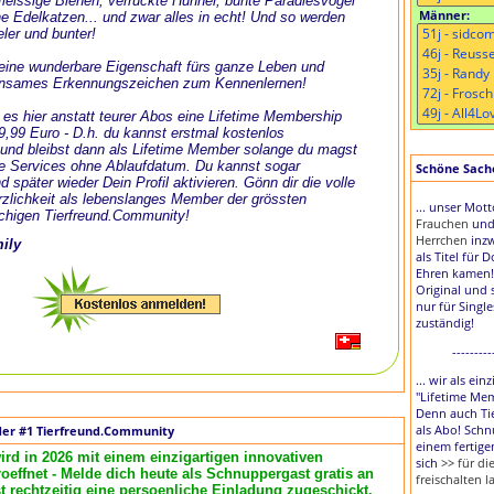
, fleissige Bienen, verrückte Hühner, bunte Paradiesvögel
Männer:
e Edelkatzen... und zwar alles in echt! Und so werden
eler und bunter!
t eine wunderbare Eigenschaft fürs ganze Leben und
nsames Erkennungszeichen zum Kennenlernen!
 es hier anstatt teurer Abos eine Lifetime Membership
 9,99 Euro - D.h. du kannst erstmal kostenlos
und bleibst dann als Lifetime Member solange du magst
le Services ohne Ablaufdatum. Du kannst sogar
Schöne Sache,
d später wieder Dein Profil aktivieren. Gönn dir die volle
zlichkeit als lebenslanges Member der grössten
... unser Mot
chigen Tierfreund.Community!
Frauchen
un
Herrchen
inzw
mily
als Titel für 
Ehren kamen!
Original und 
nur für Singl
zuständig!
---------
... wir als ei
"Lifetime Me
Denn auch Tie
als Abo! Schn
der #1 Tierfreund.Community
einem fertige
ird in 2026 mit einem einzigartigen innovativen
sich
>> für d
effnet - Melde dich heute als Schnuppergast gratis an
freischalten l
rechtzeitig eine persoenliche Einladung zugeschickt.