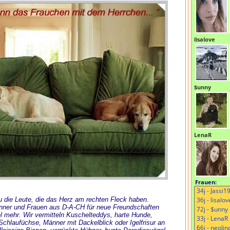
lisalove
$unny
LenaR
Frauen:
 Du die Leute, die das Herz am rechten Fleck haben.
änner und Frauen aus D-A-CH für neue Freundschaften
l mehr. Wir vermitteln Kuschelteddys, harte Hunde,
chlaufüchse, Männer mit Dackelblick oder Igelfrisur an