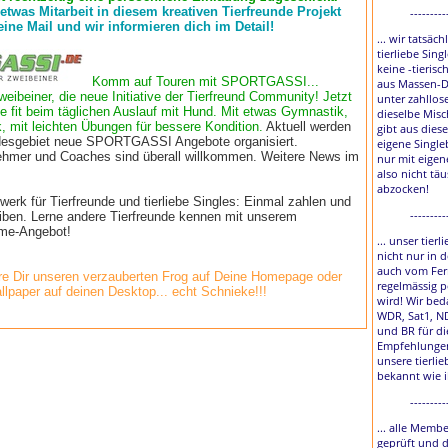
 etwas Mitarbeit in diesem kreativen Tierfreunde Projekt
---------
eine Mail und wir informieren dich im Detail!
... wir tatsäch
tierliebe Sing
keine -tierisc
Komm auf Touren mit SPORTGASSI...
aus Massen-D
weibeiner, die neue Initiative der Tierfreund Community! Jetzt
unter zahllos
e fit beim täglichen Auslauf mit Hund. Mit etwas Gymnastik,
dieselbe Misc
, mit leichten Übungen für bessere Kondition.
Aktuell werden
gibt aus diese
esgebiet neue SPORTGASSI Angebote organisiert.
eigene Single
lnehmer und Coaches sind überall willkommen. Weitere News im
nur mit eigen
also nicht tä
abzocken!
rk für Tierfreunde und tierliebe Singles: Einmal zahlen und
---------
eiben. Lerne andere Tierfreunde kennen mit unserem
time-Angebot!
... unser tier
nicht nur in 
auch vom Fer
e Dir unseren verzauberten Frog auf Deine Homepage oder
regelmässig p
llpaper auf deinen Desktop... echt Schnieke!!!
wird! Wir bed
WDR, Sat1, N
und BR für di
Empfehlungen
unsere tierlie
bekannt wie 
---------
... alle Membe
geprüft und 