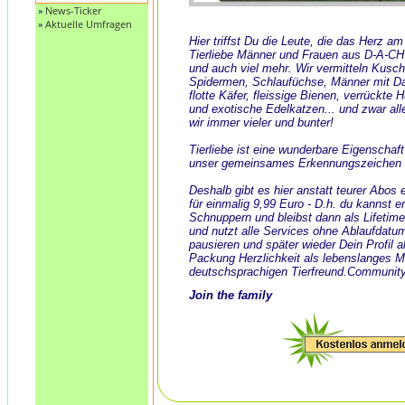
»
News-Ticker
»
Aktuelle Umfragen
Hier triffst Du die Leute, die das Herz a
Tierliebe Männer und Frauen aus D-A-CH
und auch viel mehr. Wir vermitteln Kusch
Spidermen, Schlaufüchse, Männer mit Dack
flotte Käfer, fleissige Bienen, verrückte
und exotische Edelkatzen... und zwar all
wir immer vieler und bunter!
Tierliebe ist eine wunderbare Eigenschaf
unser gemeinsames Erkennungszeichen 
Deshalb gibt es hier anstatt teurer Abos
für einmalig 9,99 Euro - D.h. du kannst e
Schnuppern und bleibst dann als Lifeti
und nutzt alle Services ohne Ablaufdatu
pausieren und später wieder Dein Profil ak
Packung Herzlichkeit als lebenslanges 
deutschsprachigen Tierfreund.Community
Join the family