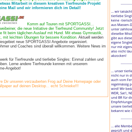
 etwas Mitarbeit in diesem kreativen Tierfreunde Projekt
---------
eine Mail und wir informieren dich im Detail!
... wir tatsäch
tierliebe Sing
keine -tierisc
Komm auf Touren mit SPORTGASSI...
aus Massen-D
weibeiner, die neue Initiative der Tierfreund Community! Jetzt
unter zahllos
e fit beim täglichen Auslauf mit Hund. Mit etwas Gymnastik,
dieselbe Misc
, mit leichten Übungen für bessere Kondition.
Aktuell werden
gibt aus diese
esgebiet neue SPORTGASSI Angebote organisiert.
eigene Single
lnehmer und Coaches sind überall willkommen. Weitere News im
nur mit eigen
also nicht tä
abzocken!
rk für Tierfreunde und tierliebe Singles: Einmal zahlen und
---------
eiben. Lerne andere Tierfreunde kennen mit unserem
time-Angebot!
... unser tier
nicht nur in 
auch vom Fer
e Dir unseren verzauberten Frog auf Deine Homepage oder
regelmässig p
llpaper auf deinen Desktop... echt Schnieke!!!
wird! Wir bed
WDR, Sat1, N
und BR für di
Empfehlungen
unsere tierlie
bekannt wie 
---------
... alle Membe
geprüft und 