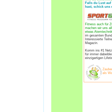
Falls du Lust auf
hast, schick uns 
Fitness auch für Z
machen wir uns all
etwas Atemtechnik
im gesamten Bund
Interessierte Tei
Magazin.
Komm ins #1 Netzwe
für immer dabeibl
einzigartigen Life
Zauber
als Wa