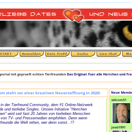
+++ 
portal mit geprueft echten Tierfreunden
Das Original: Fuer alle Herrchen und Fr
om steht vor einer kreativen Neueroeffnung in 2026!
Neue Memb
sidcom51
in der Tierfreund.Community, dem #1 Online-Netzwerk
de und tierliebe Singles. Unsere Initiative "Herrchen
en" wird seit fast 20 Jahren von tierlieben Menschen
 von TV- und Pressemedien empfohlen. Denn wenn
rfreunde die Welt retten, wer denn sonst...!?
Jassi1991