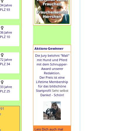
34 Jahre
PLZ 93
36 Jahre
PLZ 10
Aktions-Gewinner
Die Jury belohnt "Mali"
72 Jahre
mit Hund und Pferd
PLZ 34
mit dem Schnupper-
Award unserer
Redaktion.
Der Preis ist eine
Lifetime Membership
für das bildschöne
33 Jahre
Startprofil
Seht selbst
PLZ 25
Danke! - Schön!
Lass Dich auch mal