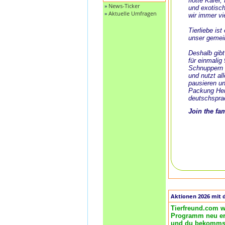
flotte Käfer
»
News-Ticker
und exotisch
»
Aktuelle Umfragen
wir immer vi
Tierliebe is
unser gemei
Deshalb gibt
für einmalig
Schnuppern 
und nutzt al
pausieren un
Packung Her
deutschspra
Join the fa
Aktionen 2026 mit 
Tierfreund.com w
Programm neu ero
und du bekommst 