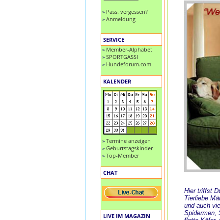
»
Pass. vergessen?
»
Anmeldung
SERVICE
»
Member-Alphabet
»
SPORTGASSI
»
Hundeforum.com
KALENDER
»
Termine anzeigen
»
Geburtstagskinder
»
Top-Member
CHAT
Hier triffst
Tierliebe M
und auch vie
Spidermen, S
LIVE IM MAGAZIN