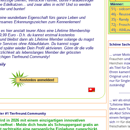
, fleissige Bienen, verrückte Hühner, bunte Paradiesvögel
Männer:
e Edelkatzen... und zwar alles in echt! Und so werden
eler und bunter!
t eine wunderbare Eigenschaft fürs ganze Leben und
nsames Erkennungszeichen zum Kennenlernen!
 es hier anstatt teurer Abos eine Lifetime Membership
 9,99 Euro - D.h. du kannst erstmal kostenlos
und bleibst dann als Lifetime Member solange du magst
le Services ohne Ablaufdatum. Du kannst sogar
Schöne Sache,
d später wieder Dein Profil aktivieren. Gönn dir die volle
zlichkeit als lebenslanges Member der grössten
... unser Mot
chigen Tierfreund.Community!
Frauchen
un
Herrchen
inzw
mily
als Titel für 
Ehren kamen!
Original und 
nur für Singl
zuständig!
---------
... wir als ei
"Lifetime Me
Denn auch Tie
als Abo! Schn
der #1 Tierfreund.Community
einem fertige
ird in 2026 mit einem einzigartigen innovativen
sich
>> für d
effnet - Melde dich heute als Schnuppergast gratis an
freischalten l
rechtzeitig eine persoenliche Einladung zugeschickt.