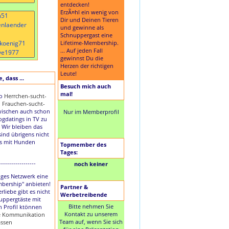
entdecken!
ErzÃ¤hl ein wenig von
Dir und Deinen Tieren
und gewinne als
Schnuppergast eine
Lifetime-Membership.
... Auf jeden Fall
gewinnst Du die
Herzen der richtigen
Leute!
 dass ...
Besuch mich auch
mal!
to
Herrchen-sucht-
d
Frauchen-sucht-
ischen auch schon
Nur im Memberprofil
Dogdatings in TV zu
 Wir bleiben das
sind übrigens nicht
es mit Hunden
Topmember des
Tages:
------------------
noch keiner
nziges Netzwerk eine
mbership" anbieten!
Partner &
rliebe gibt es nicht
Werbetreibende
uppergtäste mit
Bitte nehmen Sie
n Profil ktönnen
Kontakt zu unserem
ie Kommunikation
Team auf, wenn Sie sich
assen