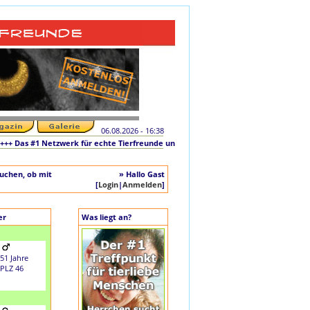
06.08.2026 - 16:38
Das #1 Netzwerk für echte Tierfreunde und tierliebe Singles +++ Die originale Ini
auchen, ob mit
» Hallo Gast
[
Login
|
Anmelden
]
er
Was liegt an?
51 Jahre
PLZ 46