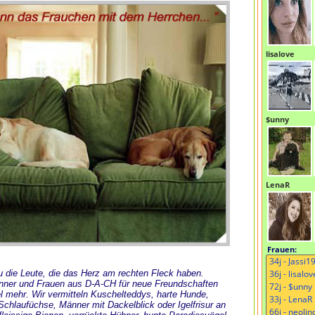
lisalove
$unny
LenaR
Frauen:
 Du die Leute, die das Herz am rechten Fleck haben.
änner und Frauen aus D-A-CH für neue Freundschaften
l mehr. Wir vermitteln Kuschelteddys, harte Hunde,
chlaufüchse, Männer mit Dackelblick oder Igelfrisur an