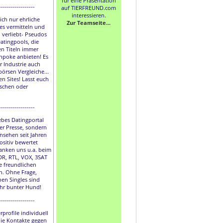
für eine Präsentation
------------------
auf TIERFREUND.com
interessieren.
lich nur ehrliche
Zur Teamseite...
les vermitteln und
h verliebt- Pseudos
atingpools, die
en Titeln immer
hpoke anbieten! Es
r Industrie auch
börsen Vergleiche...
en Sites! Lasst euch
uschen oder
------------------
liebes Datingportal
der Presse, sondern
nsehen seit Jahren
ositiv bewertet
anken uns u.a. beim
DR, RTL, VOX, 3SAT
e freundlichen
. Ohne Frage,
ben Singles sind
ihr bunter Hund!
------------------
rprofile individuell
die Kontakte gegen