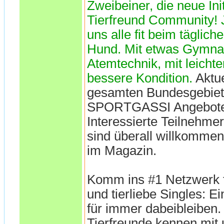
Zweibeiner, die neue Init
Tierfreund Community! 
uns alle fit beim täglich
Hund. Mit etwas Gymnas
Atemtechnik, mit leicht
bessere Kondition.
Aktu
gesamten Bundesgebiet
SPORTGASSI Angebote o
Interessierte Teilnehm
sind überall willkomme
im Magazin.
Komm ins #1 Netzwerk f
und tierliebe Singles: E
für immer dabeibleiben.
Tierfreunde kennen mit