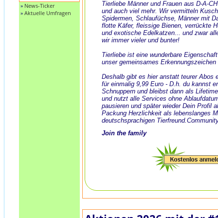
Tierliebe Männer und Frauen aus D-A-CH
»
News-Ticker
und auch viel mehr. Wir vermitteln Kusch
»
Aktuelle Umfragen
Spidermen, Schlaufüchse, Männer mit Dack
flotte Käfer, fleissige Bienen, verrückte
und exotische Edelkatzen... und zwar all
wir immer vieler und bunter!
Tierliebe ist eine wunderbare Eigenschaf
unser gemeinsames Erkennungszeichen 
Deshalb gibt es hier anstatt teurer Abos
für einmalig 9,99 Euro - D.h. du kannst e
Schnuppern und bleibst dann als Lifeti
und nutzt alle Services ohne Ablaufdatu
pausieren und später wieder Dein Profil ak
Packung Herzlichkeit als lebenslanges 
deutschsprachigen Tierfreund.Community
Join the family