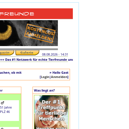
08.08.2026 - 14:31
as #1 Netzwerk für echte Tierfreunde und tierliebe Singles +++ Die originale Ini
auchen, ob mit
» Hallo Gast
[
Login
|
Anmelden
]
er
Was liegt an?
51 Jahre
PLZ 46