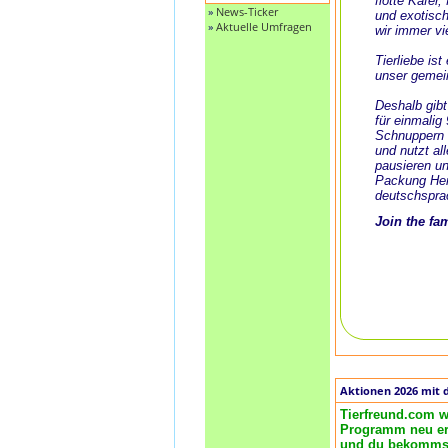
flotte Käfer
»
News-Ticker
und exotisch
»
Aktuelle Umfragen
wir immer vi
Tierliebe is
unser gemei
Deshalb gibt
für einmalig
Schnuppern 
und nutzt al
pausieren un
Packung Her
deutschspra
Join the fa
Aktionen 2026 mit 
Tierfreund.com w
Programm neu ero
und du bekommst 