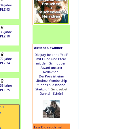
34 Jahre
PLZ 93
36 Jahre
PLZ 10
Aktions-Gewinner
Die Jury belohnt "Mali"
72 Jahre
mit Hund und Pferd
PLZ 34
mit dem Schnupper-
Award unserer
Redaktion.
Der Preis ist eine
Lifetime Membership
für das bildschöne
33 Jahre
Startprofil
Seht selbst
PLZ 25
Danke! - Schön!
Lass Dich auch mal