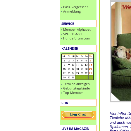
»
Pass. vergessen?
»
Anmeldung
SERVICE
»
Member-Alphabet
»
SPORTGASSI
»
Hundeforum.com
KALENDER
»
Termine anzeigen
»
Geburtstagskinder
»
Top-Member
CHAT
Hier triffst
Tierliebe M
und auch vie
Spidermen, S
LIVE IM MAGAZIN