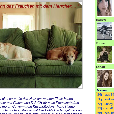
lisalove
$unny
LenaR
Frauen:
 Du die Leute, die das Herz am rechten Fleck haben.
änner und Frauen aus D-A-CH für neue Freundschaften
l mehr. Wir vermitteln Kuschelteddys, harte Hunde,
chlaufüchse, Männer mit Dackelblick oder Igelfrisur an