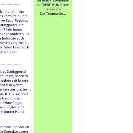
für eine Präsentation
------------------
auf TIERFREUND.com
interessieren.
lich nur ehrliche
Zur Teamseite...
les vermitteln und
h verliebt- Pseudos
atingpools, die
en Titeln immer
hpoke anbieten! Es
r Industrie auch
börsen Vergleiche...
en Sites! Lasst euch
uschen oder
------------------
liebes Datingportal
der Presse, sondern
nsehen seit Jahren
ositiv bewertet
anken uns u.a. beim
DR, RTL, VOX, 3SAT
e freundlichen
. Ohne Frage,
ben Singles sind
ihr bunter Hund!
------------------
rprofile individuell
die Kontakte gegen