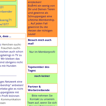
entdecken!
ErzÃ¤hl ein wenig von
Dir und Deinen Tieren
und gewinne als
Schnuppergast eine
Lifetime-Membership.
... Auf jeden Fall
gewinnst Du die
Herzen der richtigen
Leute!
 dass ...
Besuch mich auch
mal!
to
Herrchen-sucht-
d
Frauchen-sucht-
ischen auch schon
Nur im Memberprofil
Dogdatings in TV zu
 Wir bleiben das
sind übrigens nicht
es mit Hunden
Topmember des
Tages:
------------------
noch keiner
nziges Netzwerk eine
mbership" anbieten!
Partner &
rliebe gibt es nicht
Werbetreibende
uppergtäste mit
Bitte nehmen Sie
n Profil ktönnen
Kontakt zu unserem
ie Kommunikation
Team auf, wenn Sie sich
assen