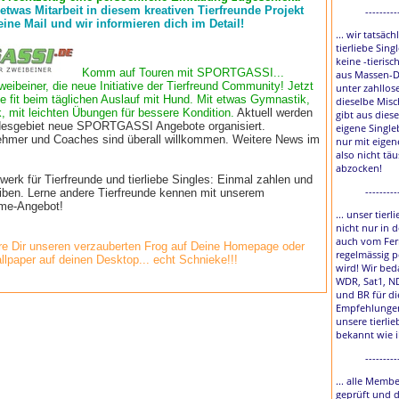
 etwas Mitarbeit in diesem kreativen Tierfreunde Projekt
---------
eine Mail und wir informieren dich im Detail!
... wir tatsäch
tierliebe Sing
keine -tierisc
Komm auf Touren mit SPORTGASSI...
aus Massen-D
weibeiner, die neue Initiative der Tierfreund Community! Jetzt
unter zahllos
e fit beim täglichen Auslauf mit Hund. Mit etwas Gymnastik,
dieselbe Misc
, mit leichten Übungen für bessere Kondition.
Aktuell werden
gibt aus diese
esgebiet neue SPORTGASSI Angebote organisiert.
eigene Single
lnehmer und Coaches sind überall willkommen. Weitere News im
nur mit eigen
also nicht tä
abzocken!
rk für Tierfreunde und tierliebe Singles: Einmal zahlen und
---------
eiben. Lerne andere Tierfreunde kennen mit unserem
time-Angebot!
... unser tier
nicht nur in 
auch vom Fer
e Dir unseren verzauberten Frog auf Deine Homepage oder
regelmässig p
llpaper auf deinen Desktop... echt Schnieke!!!
wird! Wir bed
WDR, Sat1, N
und BR für di
Empfehlungen
unsere tierlie
bekannt wie 
---------
... alle Membe
geprüft und 