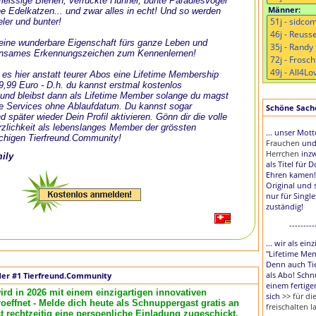
, fleissige Bienen, verrückte Hühner, bunte Paradiesvögel
Männer:
e Edelkatzen... und zwar alles in echt! Und so werden
eler und bunter!
t eine wunderbare Eigenschaft fürs ganze Leben und
nsames Erkennungszeichen zum Kennenlernen!
 es hier anstatt teurer Abos eine Lifetime Membership
 9,99 Euro - D.h. du kannst erstmal kostenlos
und bleibst dann als Lifetime Member solange du magst
le Services ohne Ablaufdatum. Du kannst sogar
Schöne Sache,
d später wieder Dein Profil aktivieren. Gönn dir die volle
zlichkeit als lebenslanges Member der grössten
... unser Mot
chigen Tierfreund.Community!
Frauchen
un
Herrchen
inzw
mily
als Titel für 
Ehren kamen!
Original und 
nur für Singl
zuständig!
---------
... wir als ei
"Lifetime Me
Denn auch Tie
als Abo! Schn
der #1 Tierfreund.Community
einem fertige
ird in 2026 mit einem einzigartigen innovativen
sich
>> für d
effnet - Melde dich heute als Schnuppergast gratis an
freischalten l
rechtzeitig eine persoenliche Einladung zugeschickt.