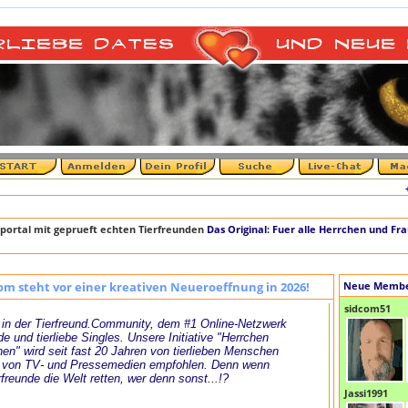
+++ D
portal mit geprueft echten Tierfreunden
Das Original: Fuer alle Herrchen und Fr
om steht vor einer kreativen Neueroeffnung in 2026!
Neue Memb
sidcom51
in der Tierfreund.Community, dem #1 Online-Netzwerk
de und tierliebe Singles. Unsere Initiative "Herrchen
en" wird seit fast 20 Jahren von tierlieben Menschen
 von TV- und Pressemedien empfohlen. Denn wenn
rfreunde die Welt retten, wer denn sonst...!?
Jassi1991