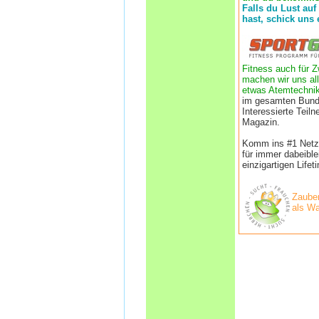
Falls du Lust auf
hast, schick uns 
Fitness auch für Z
machen wir uns all
etwas Atemtechnik
im gesamten Bund
Interessierte Tei
Magazin.
Komm ins #1 Netzwe
für immer dabeibl
einzigartigen Life
Zauber
als Wa