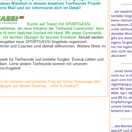
 etwas Mitarbeit in diesem kreativen Tierfreunde Projekt
---------
eine Mail und wir informieren dich im Detail!
... wir tatsäch
tierliebe Sing
keine -tierisc
Komm auf Touren mit SPORTGASSI...
aus Massen-D
weibeiner, die neue Initiative der Tierfreund Community! Jetzt
unter zahllos
e fit beim täglichen Auslauf mit Hund. Mit etwas Gymnastik,
dieselbe Misc
, mit leichten Übungen für bessere Kondition.
Aktuell werden
gibt aus diese
esgebiet neue SPORTGASSI Angebote organisiert.
eigene Single
lnehmer und Coaches sind überall willkommen. Weitere News im
nur mit eigen
also nicht tä
abzocken!
rk für Tierfreunde und tierliebe Singles: Einmal zahlen und
---------
eiben. Lerne andere Tierfreunde kennen mit unserem
time-Angebot!
... unser tier
nicht nur in 
auch vom Fer
e Dir unseren verzauberten Frog auf Deine Homepage oder
regelmässig p
llpaper auf deinen Desktop... echt Schnieke!!!
wird! Wir bed
WDR, Sat1, N
und BR für di
Empfehlungen
unsere tierlie
bekannt wie 
---------
... alle Membe
geprüft und 