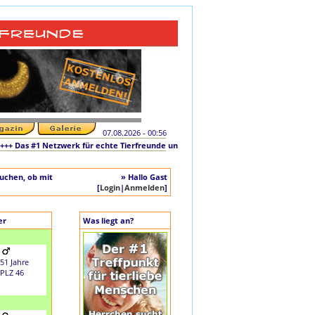
07.08.2026 - 00:56
 Das #1 Netzwerk für echte Tierfreunde und tierliebe Singles +++ Die originale In
auchen, ob mit
» Hallo Gast
[
Login
|
Anmelden
]
er
Was liegt an?
51 Jahre
PLZ 46