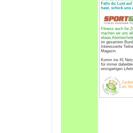
Falls du Lust auf
hast, schick uns 
Fitness auch für Z
machen wir uns all
etwas Atemtechnik
im gesamten Bund
Interessierte Tei
Magazin.
Komm ins #1 Netzwe
für immer dabeibl
einzigartigen Life
Zauber
als Wa