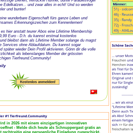
, fleissige Bienen, verrückte Hühner, bunte Paradiesvögel
Männer:
e Edelkatzen... und zwar alles in echt! Und so werden
eler und bunter!
t eine wunderbare Eigenschaft fürs ganze Leben und
nsames Erkennungszeichen zum Kennenlernen!
 es hier anstatt teurer Abos eine Lifetime Membership
 9,99 Euro - D.h. du kannst erstmal kostenlos
und bleibst dann als Lifetime Member solange du magst
le Services ohne Ablaufdatum. Du kannst sogar
Schöne Sache,
d später wieder Dein Profil aktivieren. Gönn dir die volle
zlichkeit als lebenslanges Member der grössten
... unser Mot
chigen Tierfreund.Community!
Frauchen
un
Herrchen
inzw
mily
als Titel für 
Ehren kamen!
Original und 
nur für Singl
zuständig!
---------
... wir als ei
"Lifetime Me
Denn auch Tie
als Abo! Schn
der #1 Tierfreund.Community
einem fertige
ird in 2026 mit einem einzigartigen innovativen
sich
>> für d
effnet - Melde dich heute als Schnuppergast gratis an
freischalten l
rechtzeitig eine persoenliche Einladung zugeschickt.