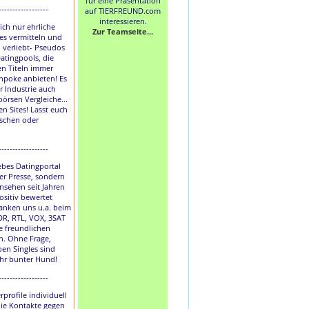
für eine Präsentation
------------------
auf TIERFREUND.com
interessieren.
lich nur ehrliche
Zur Teamseite...
les vermitteln und
h verliebt- Pseudos
atingpools, die
en Titeln immer
hpoke anbieten! Es
r Industrie auch
börsen Vergleiche...
en Sites! Lasst euch
uschen oder
------------------
liebes Datingportal
der Presse, sondern
nsehen seit Jahren
ositiv bewertet
anken uns u.a. beim
DR, RTL, VOX, 3SAT
e freundlichen
. Ohne Frage,
ben Singles sind
ihr bunter Hund!
------------------
rprofile individuell
die Kontakte gegen