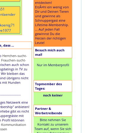
entdecken!
ErzÃ¤hl ein wenig von
Dir und Deinen Tieren
und gewinne als
Schnuppergast eine
Lifetime-Membership.
... Auf jeden Fall
gewinnst Du die
Herzen der richtigen
Leute!
 dass ...
Besuch mich auch
mal!
to
Herrchen-sucht-
d
Frauchen-sucht-
ischen auch schon
Nur im Memberprofil
Dogdatings in TV zu
 Wir bleiben das
sind übrigens nicht
es mit Hunden
Topmember des
Tages:
------------------
noch keiner
nziges Netzwerk eine
mbership" anbieten!
Partner &
rliebe gibt es nicht
Werbetreibende
uppergtäste mit
Bitte nehmen Sie
n Profil ktönnen
Kontakt zu unserem
ie Kommunikation
Team auf, wenn Sie sich
assen