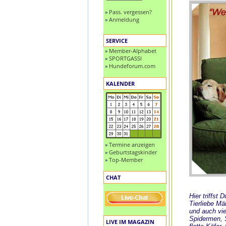
»
Pass. vergessen?
»
Anmeldung
SERVICE
»
Member-Alphabet
»
SPORTGASSI
»
Hundeforum.com
KALENDER
»
Termine anzeigen
»
Geburtstagskinder
»
Top-Member
CHAT
Hier triffst
Tierliebe M
und auch vie
Spidermen, S
LIVE IM MAGAZIN