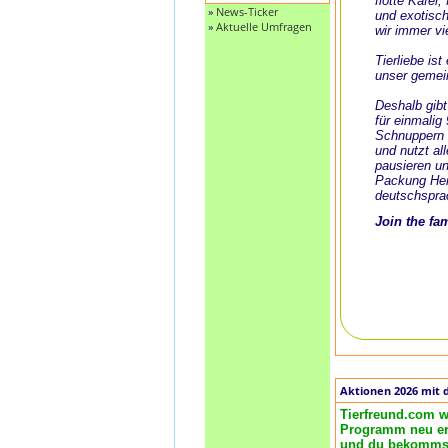
flotte Käfer
»
News-Ticker
und exotisch
»
Aktuelle Umfragen
wir immer vi
Tierliebe is
unser gemei
Deshalb gibt
für einmalig
Schnuppern 
und nutzt al
pausieren un
Packung Her
deutschspra
Join the fa
Aktionen 2026 mit 
Tierfreund.com w
Programm neu ero
und du bekommst 