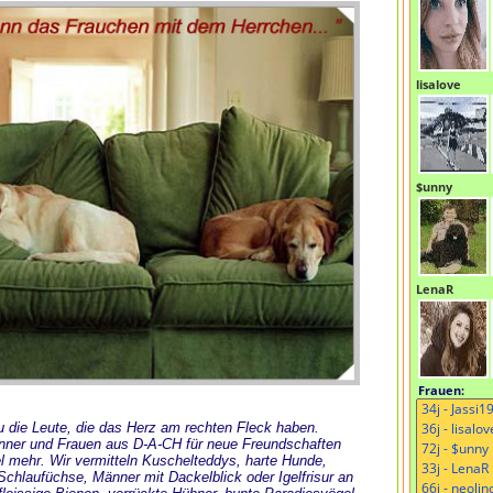
lisalove
$unny
LenaR
Frauen:
 Du die Leute, die das Herz am rechten Fleck haben.
änner und Frauen aus D-A-CH für neue Freundschaften
l mehr. Wir vermitteln Kuschelteddys, harte Hunde,
chlaufüchse, Männer mit Dackelblick oder Igelfrisur an