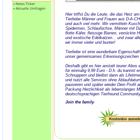
»
News-Ticker
»
Aktuelle Umfragen
Hier triffst Du die Leute, die das Herz a
Tierliebe Männer und Frauen aus D-A-CH
und auch viel mehr. Wir vermitteln Kusch
Spidermen, Schlaufüchse, Männer mit Dack
flotte Käfer, fleissige Bienen, verrückte
und exotische Edelkatzen... und zwar all
wir immer vieler und bunter!
Tierliebe ist eine wunderbare Eigenschaf
unser gemeinsames Erkennungszeichen 
Deshalb gibt es hier anstatt teurer Abos
für einmalig 9,99 Euro - D.h. du kannst e
Schnuppern und bleibst dann als Lifeti
und nutzt alle Services ohne Ablaufdatu
pausieren und später wieder Dein Profil ak
Packung Herzlichkeit als lebenslanges 
deutschsprachigen Tierfreund.Community
Join the family