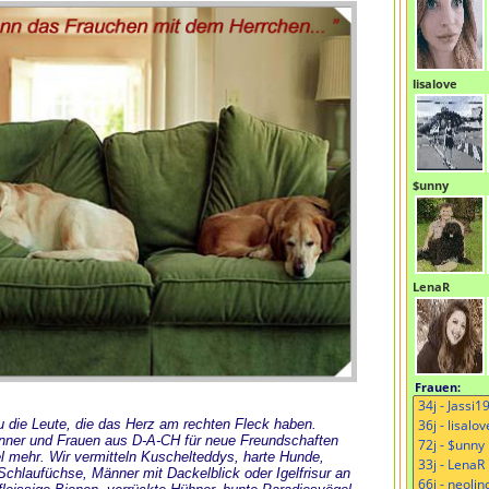
lisalove
$unny
LenaR
Frauen:
 Du die Leute, die das Herz am rechten Fleck haben.
änner und Frauen aus D-A-CH für neue Freundschaften
l mehr. Wir vermitteln Kuschelteddys, harte Hunde,
chlaufüchse, Männer mit Dackelblick oder Igelfrisur an