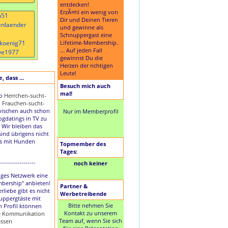
entdecken!
ErzÃ¤hl ein wenig von
Dir und Deinen Tieren
und gewinne als
Schnuppergast eine
Lifetime-Membership.
... Auf jeden Fall
gewinnst Du die
Herzen der richtigen
Leute!
 dass ...
Besuch mich auch
mal!
to
Herrchen-sucht-
d
Frauchen-sucht-
ischen auch schon
Nur im Memberprofil
Dogdatings in TV zu
 Wir bleiben das
sind übrigens nicht
es mit Hunden
Topmember des
Tages:
------------------
noch keiner
nziges Netzwerk eine
mbership" anbieten!
Partner &
rliebe gibt es nicht
Werbetreibende
uppergtäste mit
Bitte nehmen Sie
n Profil ktönnen
Kontakt zu unserem
ie Kommunikation
Team auf, wenn Sie sich
assen