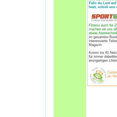
Falls du Lust auf
hast, schick uns 
Fitness auch für Z
machen wir uns all
etwas Atemtechnik
im gesamten Bund
Interessierte Tei
Magazin.
Komm ins #1 Netzwe
für immer dabeibl
einzigartigen Life
Zauber
als Wa