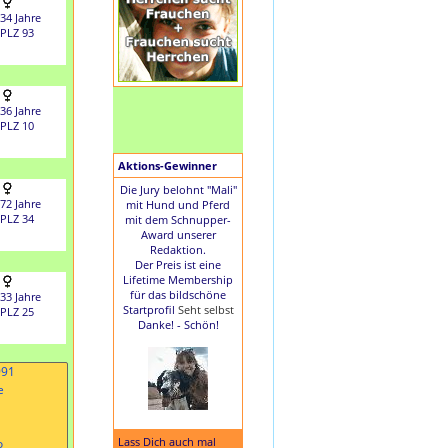
34 Jahre
PLZ 93
36 Jahre
PLZ 10
Aktions-Gewinner
Die Jury belohnt "Mali"
72 Jahre
mit Hund und Pferd
PLZ 34
mit dem Schnupper-
Award unserer
Redaktion.
Der Preis ist eine
Lifetime Membership
für das bildschöne
33 Jahre
Startprofil
Seht selbst
PLZ 25
Danke! - Schön!
Lass Dich auch mal