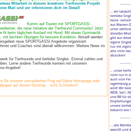
 etwas Mitarbeit in diesem kreativen Tierfreunde Projekt
---------
eine Mail und wir informieren dich im Detail!
... wir tatsäch
tierliebe Sing
keine -tierisc
Komm auf Touren mit SPORTGASSI...
aus Massen-D
weibeiner, die neue Initiative der Tierfreund Community! Jetzt
unter zahllos
e fit beim täglichen Auslauf mit Hund. Mit etwas Gymnastik,
dieselbe Misc
, mit leichten Übungen für bessere Kondition.
Aktuell werden
gibt aus diese
esgebiet neue SPORTGASSI Angebote organisiert.
eigene Single
lnehmer und Coaches sind überall willkommen. Weitere News im
nur mit eigen
also nicht tä
abzocken!
rk für Tierfreunde und tierliebe Singles: Einmal zahlen und
---------
eiben. Lerne andere Tierfreunde kennen mit unserem
time-Angebot!
... unser tier
nicht nur in 
auch vom Fer
e Dir unseren verzauberten Frog auf Deine Homepage oder
regelmässig p
llpaper auf deinen Desktop... echt Schnieke!!!
wird! Wir bed
WDR, Sat1, N
und BR für di
Empfehlungen
unsere tierlie
bekannt wie 
---------
... alle Membe
geprüft und 