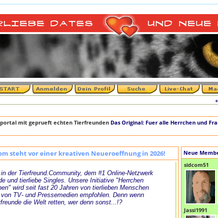
+++ D
portal mit geprueft echten Tierfreunden
Das Original: Fuer alle Herrchen und Fr
om steht vor einer kreativen Neueroeffnung in 2026!
Neue Memb
sidcom51
in der Tierfreund.Community, dem #1 Online-Netzwerk
de und tierliebe Singles. Unsere Initiative "Herrchen
en" wird seit fast 20 Jahren von tierlieben Menschen
 von TV- und Pressemedien empfohlen. Denn wenn
rfreunde die Welt retten, wer denn sonst...!?
Jassi1991