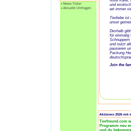
flotte Käfer
»
News-Ticker
und exotisch
»
Aktuelle Umfragen
wir immer vi
Tierliebe is
unser gemei
Deshalb gibt
für einmalig
Schnuppern 
und nutzt al
pausieren un
Packung Her
deutschspra
Join the fa
Aktionen 2026 mit 
Tierfreund.com w
Programm neu ero
und du bekommst 