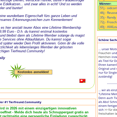
, fleissige Bienen, verrückte Hühner, bunte Paradiesvögel
Männer:
e Edelkatzen... und zwar alles in echt! Und so werden
eler und bunter!
t eine wunderbare Eigenschaft fürs ganze Leben und
nsames Erkennungszeichen zum Kennenlernen!
 es hier anstatt teurer Abos eine Lifetime Membership
 9,99 Euro - D.h. du kannst erstmal kostenlos
und bleibst dann als Lifetime Member solange du magst
le Services ohne Ablaufdatum. Du kannst sogar
Schöne Sache,
d später wieder Dein Profil aktivieren. Gönn dir die volle
zlichkeit als lebenslanges Member der grössten
... unser Mot
chigen Tierfreund.Community!
Frauchen
un
Herrchen
inzw
mily
als Titel für 
Ehren kamen!
Original und 
nur für Singl
zuständig!
---------
... wir als ei
"Lifetime Me
Denn auch Tie
als Abo! Schn
der #1 Tierfreund.Community
einem fertige
ird in 2026 mit einem einzigartigen innovativen
sich
>> für d
effnet - Melde dich heute als Schnuppergast gratis an
freischalten l
rechtzeitig eine persoenliche Einladung zugeschickt.