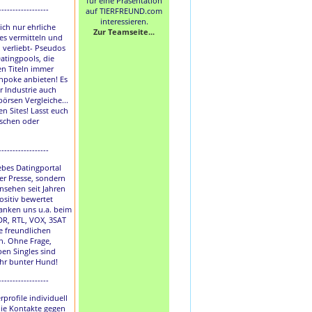
für eine Präsentation
------------------
auf TIERFREUND.com
interessieren.
lich nur ehrliche
Zur Teamseite...
les vermitteln und
h verliebt- Pseudos
atingpools, die
en Titeln immer
hpoke anbieten! Es
r Industrie auch
börsen Vergleiche...
en Sites! Lasst euch
uschen oder
------------------
liebes Datingportal
der Presse, sondern
nsehen seit Jahren
ositiv bewertet
anken uns u.a. beim
DR, RTL, VOX, 3SAT
e freundlichen
. Ohne Frage,
ben Singles sind
ihr bunter Hund!
------------------
rprofile individuell
die Kontakte gegen