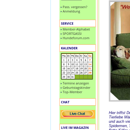
»
Pass. vergessen?
»
Anmeldung
SERVICE
»
Member-Alphabet
»
SPORTGASSI
»
Hundeforum.com
KALENDER
»
Termine anzeigen
»
Geburtstagskinder
»
Top-Member
CHAT
Hier triffst
Tierliebe M
und auch vie
Spidermen, S
LIVE IM MAGAZIN