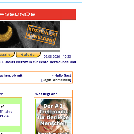
09.08.2026 - 10:33
as #1 Netzwerk für echte Tierfreunde und tierliebe Singles +++ Die originale Init
auchen, ob mit
» Hallo Gast
[
Login
|
Anmelden
]
er
Was liegt an?
51 Jahre
PLZ 46