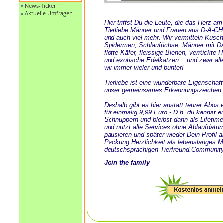
»
News-Ticker
»
Aktuelle Umfragen
Hier triffst Du die Leute, die das Herz a
Tierliebe Männer und Frauen aus D-A-CH
und auch viel mehr. Wir vermitteln Kusch
Spidermen, Schlaufüchse, Männer mit Dack
flotte Käfer, fleissige Bienen, verrückte
und exotische Edelkatzen... und zwar all
wir immer vieler und bunter!
Tierliebe ist eine wunderbare Eigenschaf
unser gemeinsames Erkennungszeichen 
Deshalb gibt es hier anstatt teurer Abos
für einmalig 9,99 Euro - D.h. du kannst e
Schnuppern und bleibst dann als Lifeti
und nutzt alle Services ohne Ablaufdatu
pausieren und später wieder Dein Profil ak
Packung Herzlichkeit als lebenslanges 
deutschsprachigen Tierfreund.Community
Join the family