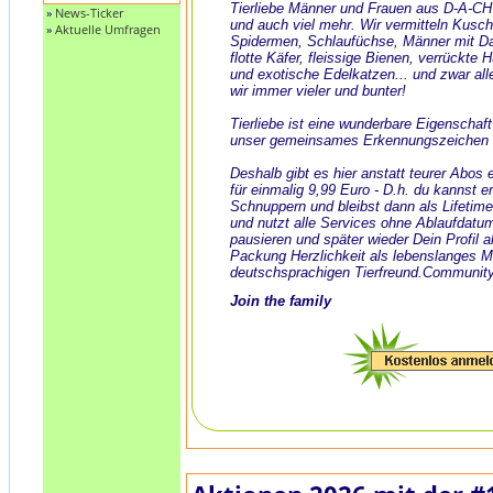
Tierliebe Männer und Frauen aus D-A-CH
»
News-Ticker
und auch viel mehr. Wir vermitteln Kusch
»
Aktuelle Umfragen
Spidermen, Schlaufüchse, Männer mit Dack
flotte Käfer, fleissige Bienen, verrückte
und exotische Edelkatzen... und zwar all
wir immer vieler und bunter!
Tierliebe ist eine wunderbare Eigenschaf
unser gemeinsames Erkennungszeichen 
Deshalb gibt es hier anstatt teurer Abos
für einmalig 9,99 Euro - D.h. du kannst e
Schnuppern und bleibst dann als Lifeti
und nutzt alle Services ohne Ablaufdatu
pausieren und später wieder Dein Profil ak
Packung Herzlichkeit als lebenslanges 
deutschsprachigen Tierfreund.Community
Join the family