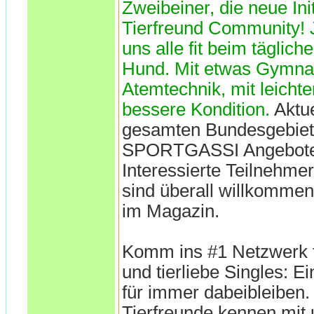
Zweibeiner, die neue Init
Tierfreund Community! 
uns alle fit beim täglich
Hund. Mit etwas Gymnas
Atemtechnik, mit leicht
bessere Kondition.
Aktu
gesamten Bundesgebiet
SPORTGASSI Angebote o
Interessierte Teilnehm
sind überall willkomme
im Magazin.
Komm ins #1 Netzwerk f
und tierliebe Singles: E
für immer dabeibleiben.
Tierfreunde kennen mit