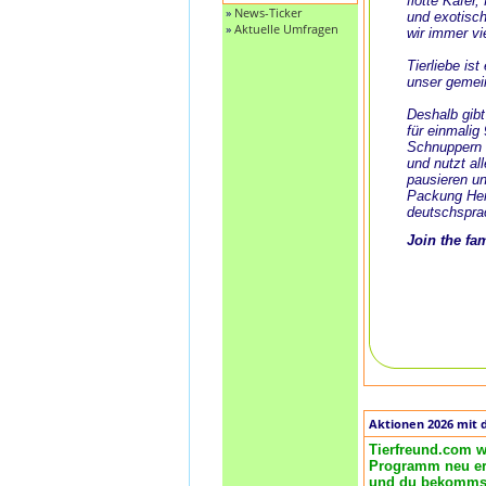
flotte Käfer
»
News-Ticker
und exotisch
»
Aktuelle Umfragen
wir immer vi
Tierliebe is
unser gemei
Deshalb gibt
für einmalig
Schnuppern 
und nutzt al
pausieren un
Packung Her
deutschspra
Join the fa
Aktionen 2026 mit 
Tierfreund.com w
Programm neu ero
und du bekommst 