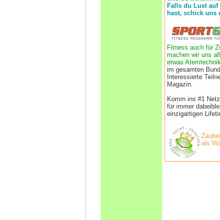
Falls du Lust auf
hast, schick uns 
Fitness auch für Z
machen wir uns all
etwas Atemtechnik
im gesamten Bund
Interessierte Tei
Magazin.
Komm ins #1 Netzwe
für immer dabeibl
einzigartigen Life
Zauber
als Wa