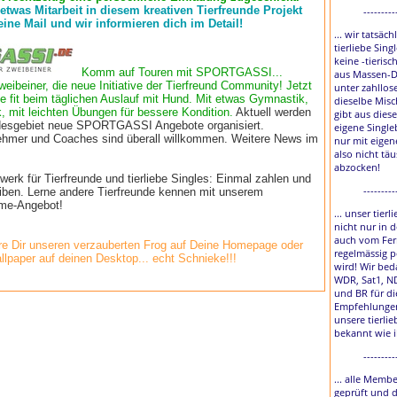
 etwas Mitarbeit in diesem kreativen Tierfreunde Projekt
---------
eine Mail und wir informieren dich im Detail!
... wir tatsäch
tierliebe Sing
keine -tierisc
Komm auf Touren mit SPORTGASSI...
aus Massen-D
weibeiner, die neue Initiative der Tierfreund Community! Jetzt
unter zahllos
e fit beim täglichen Auslauf mit Hund. Mit etwas Gymnastik,
dieselbe Misc
, mit leichten Übungen für bessere Kondition.
Aktuell werden
gibt aus diese
esgebiet neue SPORTGASSI Angebote organisiert.
eigene Single
lnehmer und Coaches sind überall willkommen. Weitere News im
nur mit eigen
also nicht tä
abzocken!
rk für Tierfreunde und tierliebe Singles: Einmal zahlen und
---------
eiben. Lerne andere Tierfreunde kennen mit unserem
time-Angebot!
... unser tier
nicht nur in 
auch vom Fer
e Dir unseren verzauberten Frog auf Deine Homepage oder
regelmässig p
llpaper auf deinen Desktop... echt Schnieke!!!
wird! Wir bed
WDR, Sat1, N
und BR für di
Empfehlungen
unsere tierlie
bekannt wie 
---------
... alle Membe
geprüft und 