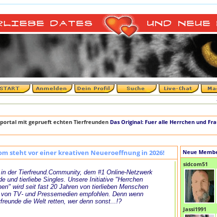
+++ 
portal mit geprueft echten Tierfreunden
Das Original: Fuer alle Herrchen und Fr
om steht vor einer kreativen Neueroeffnung in 2026!
Neue Memb
sidcom51
in der Tierfreund.Community, dem #1 Online-Netzwerk
de und tierliebe Singles. Unsere Initiative "Herrchen
en" wird seit fast 20 Jahren von tierlieben Menschen
 von TV- und Pressemedien empfohlen. Denn wenn
rfreunde die Welt retten, wer denn sonst...!?
Jassi1991