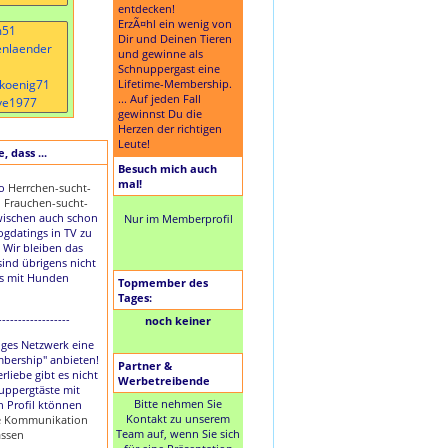
entdecken!
ErzÃ¤hl ein wenig von
Dir und Deinen Tieren
und gewinne als
Schnuppergast eine
Lifetime-Membership.
... Auf jeden Fall
gewinnst Du die
Herzen der richtigen
Leute!
 dass ...
Besuch mich auch
mal!
to
Herrchen-sucht-
d
Frauchen-sucht-
ischen auch schon
Nur im Memberprofil
Dogdatings in TV zu
 Wir bleiben das
sind übrigens nicht
es mit Hunden
Topmember des
Tages:
------------------
noch keiner
nziges Netzwerk eine
mbership" anbieten!
Partner &
rliebe gibt es nicht
Werbetreibende
uppergtäste mit
Bitte nehmen Sie
n Profil ktönnen
Kontakt zu unserem
ie Kommunikation
Team auf, wenn Sie sich
assen