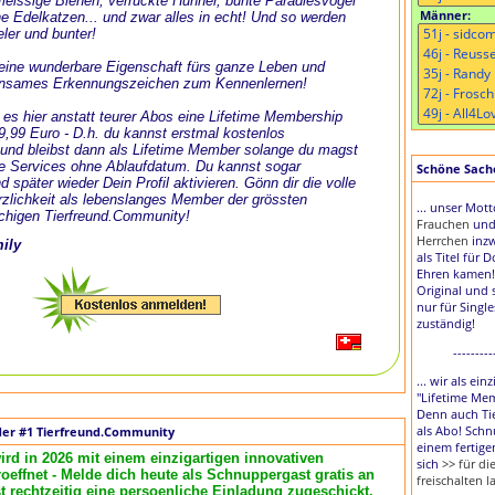
, fleissige Bienen, verrückte Hühner, bunte Paradiesvögel
Männer:
e Edelkatzen... und zwar alles in echt! Und so werden
eler und bunter!
t eine wunderbare Eigenschaft fürs ganze Leben und
nsames Erkennungszeichen zum Kennenlernen!
 es hier anstatt teurer Abos eine Lifetime Membership
 9,99 Euro - D.h. du kannst erstmal kostenlos
und bleibst dann als Lifetime Member solange du magst
le Services ohne Ablaufdatum. Du kannst sogar
Schöne Sache,
d später wieder Dein Profil aktivieren. Gönn dir die volle
zlichkeit als lebenslanges Member der grössten
... unser Mot
chigen Tierfreund.Community!
Frauchen
un
Herrchen
inzw
mily
als Titel für 
Ehren kamen!
Original und 
nur für Singl
zuständig!
---------
... wir als ei
"Lifetime Me
Denn auch Tie
als Abo! Schn
der #1 Tierfreund.Community
einem fertige
ird in 2026 mit einem einzigartigen innovativen
sich
>> für d
effnet - Melde dich heute als Schnuppergast gratis an
freischalten l
rechtzeitig eine persoenliche Einladung zugeschickt.