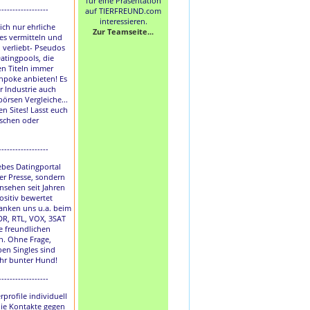
für eine Präsentation
------------------
auf TIERFREUND.com
interessieren.
lich nur ehrliche
Zur Teamseite...
les vermitteln und
h verliebt- Pseudos
atingpools, die
en Titeln immer
hpoke anbieten! Es
r Industrie auch
börsen Vergleiche...
en Sites! Lasst euch
uschen oder
------------------
liebes Datingportal
der Presse, sondern
nsehen seit Jahren
ositiv bewertet
anken uns u.a. beim
DR, RTL, VOX, 3SAT
e freundlichen
. Ohne Frage,
ben Singles sind
ihr bunter Hund!
------------------
rprofile individuell
die Kontakte gegen