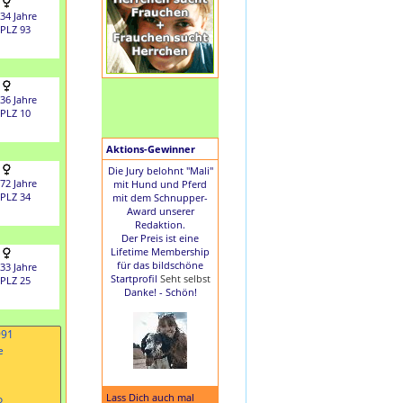
34 Jahre
PLZ 93
36 Jahre
PLZ 10
Aktions-Gewinner
Die Jury belohnt "Mali"
72 Jahre
mit Hund und Pferd
PLZ 34
mit dem Schnupper-
Award unserer
Redaktion.
Der Preis ist eine
Lifetime Membership
für das bildschöne
33 Jahre
Startprofil
Seht selbst
PLZ 25
Danke! - Schön!
Lass Dich auch mal