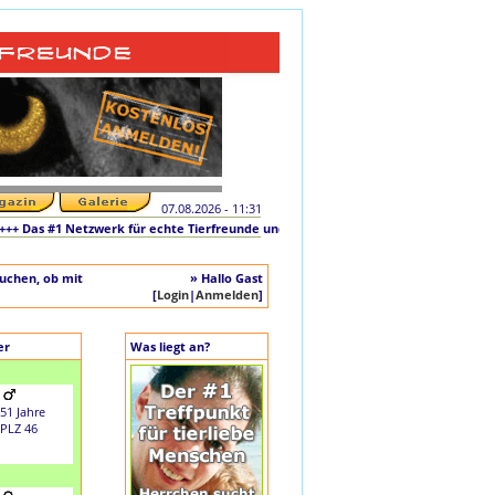
07.08.2026 - 11:31
Das #1 Netzwerk für echte Tierfreunde und tierliebe Singles +++ Die originale Ini
auchen, ob mit
» Hallo Gast
[
Login
|
Anmelden
]
er
Was liegt an?
51 Jahre
PLZ 46