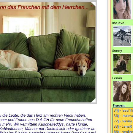
lisalove
$unny
LenaR
Frauen:
 Du die Leute, die das Herz am rechten Fleck haben.
änner und Frauen aus D-A-CH für neue Freundschaften
l mehr. Wir vermitteln Kuschelteddys, harte Hunde,
chlaufüchse, Männer mit Dackelblick oder Igelfrisur an