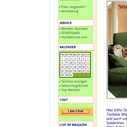
»
Pass. vergessen?
»
Anmeldung
SERVICE
»
Member-Alphabet
»
SPORTGASSI
»
Hundeforum.com
KALENDER
»
Termine anzeigen
»
Geburtstagskinder
»
Top-Member
CHAT
Hier triffst
Tierliebe M
und auch vie
Spidermen, S
LIVE IM MAGAZIN