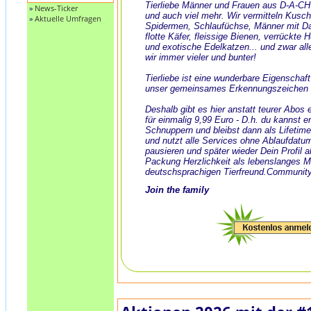
Tierliebe Männer und Frauen aus D-A-CH
»
News-Ticker
und auch viel mehr. Wir vermitteln Kusch
»
Aktuelle Umfragen
Spidermen, Schlaufüchse, Männer mit Dack
flotte Käfer, fleissige Bienen, verrückte
und exotische Edelkatzen... und zwar all
wir immer vieler und bunter!
Tierliebe ist eine wunderbare Eigenschaf
unser gemeinsames Erkennungszeichen 
Deshalb gibt es hier anstatt teurer Abos
für einmalig 9,99 Euro - D.h. du kannst e
Schnuppern und bleibst dann als Lifeti
und nutzt alle Services ohne Ablaufdatu
pausieren und später wieder Dein Profil ak
Packung Herzlichkeit als lebenslanges 
deutschsprachigen Tierfreund.Community
Join the family