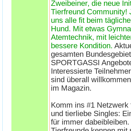
Zweibeiner, die neue Init
Tierfreund Community! 
uns alle fit beim täglich
Hund. Mit etwas Gymnas
Atemtechnik, mit leicht
bessere Kondition.
Aktu
gesamten Bundesgebiet
SPORTGASSI Angebote o
Interessierte Teilnehm
sind überall willkomme
im Magazin.
Komm ins #1 Netzwerk f
und tierliebe Singles: E
für immer dabeibleiben.
Tierfreunde kennen mit