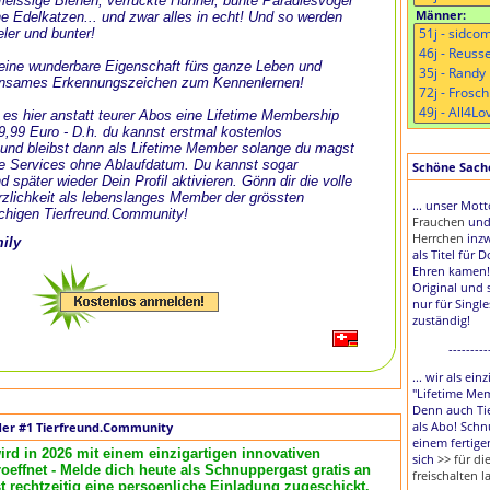
, fleissige Bienen, verrückte Hühner, bunte Paradiesvögel
Männer:
e Edelkatzen... und zwar alles in echt! Und so werden
eler und bunter!
t eine wunderbare Eigenschaft fürs ganze Leben und
nsames Erkennungszeichen zum Kennenlernen!
 es hier anstatt teurer Abos eine Lifetime Membership
 9,99 Euro - D.h. du kannst erstmal kostenlos
und bleibst dann als Lifetime Member solange du magst
le Services ohne Ablaufdatum. Du kannst sogar
Schöne Sache,
d später wieder Dein Profil aktivieren. Gönn dir die volle
zlichkeit als lebenslanges Member der grössten
... unser Mot
chigen Tierfreund.Community!
Frauchen
un
Herrchen
inzw
mily
als Titel für 
Ehren kamen!
Original und 
nur für Singl
zuständig!
---------
... wir als ei
"Lifetime Me
Denn auch Tie
als Abo! Schn
der #1 Tierfreund.Community
einem fertige
ird in 2026 mit einem einzigartigen innovativen
sich
>> für d
effnet - Melde dich heute als Schnuppergast gratis an
freischalten l
rechtzeitig eine persoenliche Einladung zugeschickt.