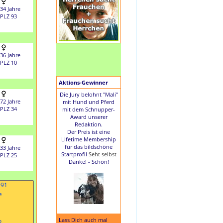
34 Jahre
PLZ 93
36 Jahre
PLZ 10
Aktions-Gewinner
Die Jury belohnt "Mali"
72 Jahre
mit Hund und Pferd
PLZ 34
mit dem Schnupper-
Award unserer
Redaktion.
Der Preis ist eine
Lifetime Membership
für das bildschöne
33 Jahre
Startprofil
Seht selbst
PLZ 25
Danke! - Schön!
Lass Dich auch mal