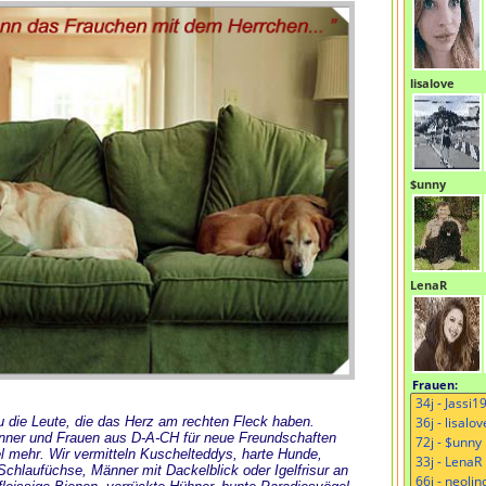
lisalove
$unny
LenaR
Frauen:
 Du die Leute, die das Herz am rechten Fleck haben.
änner und Frauen aus D-A-CH für neue Freundschaften
l mehr. Wir vermitteln Kuschelteddys, harte Hunde,
chlaufüchse, Männer mit Dackelblick oder Igelfrisur an