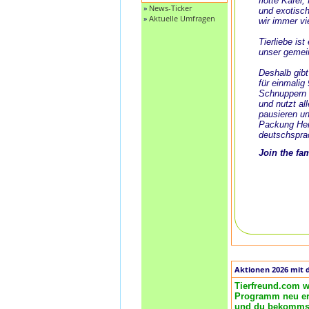
flotte Käfer
»
News-Ticker
und exotisch
»
Aktuelle Umfragen
wir immer vi
Tierliebe is
unser gemei
Deshalb gibt
für einmalig
Schnuppern 
und nutzt al
pausieren un
Packung Her
deutschspra
Join the fa
Aktionen 2026 mit 
Tierfreund.com w
Programm neu ero
und du bekommst 