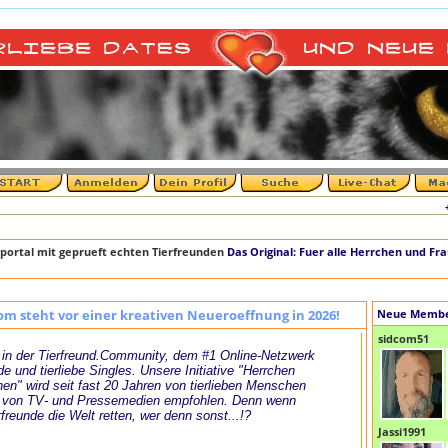
+++ D
portal mit geprueft echten Tierfreunden
Das Original: Fuer alle Herrchen und Fr
om steht vor einer kreativen Neueroeffnung in 2026!
Neue Memb
sidcom51
in der Tierfreund.Community, dem #1 Online-Netzwerk
de und tierliebe Singles. Unsere Initiative "Herrchen
en" wird seit fast 20 Jahren von tierlieben Menschen
 von TV- und Pressemedien empfohlen. Denn wenn
rfreunde die Welt retten, wer denn sonst...!?
Jassi1991