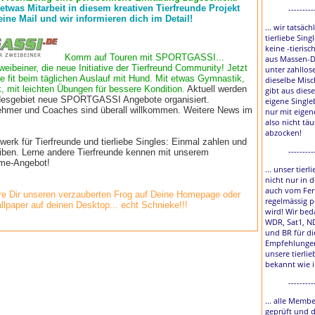
 etwas Mitarbeit in diesem kreativen Tierfreunde Projekt
---------
eine Mail und wir informieren dich im Detail!
... wir tatsäch
tierliebe Sing
keine -tierisc
Komm auf Touren mit SPORTGASSI...
aus Massen-D
weibeiner, die neue Initiative der Tierfreund Community! Jetzt
unter zahllos
e fit beim täglichen Auslauf mit Hund. Mit etwas Gymnastik,
dieselbe Misc
, mit leichten Übungen für bessere Kondition.
Aktuell werden
gibt aus diese
esgebiet neue SPORTGASSI Angebote organisiert.
eigene Single
lnehmer und Coaches sind überall willkommen. Weitere News im
nur mit eigen
also nicht tä
abzocken!
rk für Tierfreunde und tierliebe Singles: Einmal zahlen und
---------
eiben. Lerne andere Tierfreunde kennen mit unserem
time-Angebot!
... unser tier
nicht nur in 
auch vom Fer
e Dir unseren verzauberten Frog auf Deine Homepage oder
regelmässig p
llpaper auf deinen Desktop... echt Schnieke!!!
wird! Wir bed
WDR, Sat1, N
und BR für di
Empfehlungen
unsere tierlie
bekannt wie 
---------
... alle Membe
geprüft und 