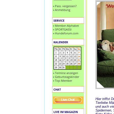
»
Pass. vergessen?
»
Anmeldung
SERVICE
»
Member-Alphabet
»
SPORTGASSI
»
Hundeforum.com
KALENDER
»
Termine anzeigen
»
Geburtstagskinder
»
Top-Member
CHAT
Hier triffst
Tierliebe M
und auch vie
Spidermen, S
LIVE IM MAGAZIN