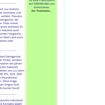
für eine Präsentation
------------------
auf TIERFREUND.com
interessieren.
lich nur ehrliche
Zur Teamseite...
les vermitteln und
h verliebt- Pseudos
atingpools, die
en Titeln immer
hpoke anbieten! Es
r Industrie auch
börsen Vergleiche...
en Sites! Lasst euch
uschen oder
------------------
liebes Datingportal
der Presse, sondern
nsehen seit Jahren
ositiv bewertet
anken uns u.a. beim
DR, RTL, VOX, 3SAT
e freundlichen
. Ohne Frage,
ben Singles sind
ihr bunter Hund!
------------------
rprofile individuell
die Kontakte gegen