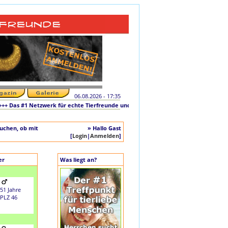
06.08.2026 - 17:35
as #1 Netzwerk für echte Tierfreunde und tierliebe Singles +++ Die originale Ini
auchen, ob mit
» Hallo Gast
[
Login
|
Anmelden
]
er
Was liegt an?
51 Jahre
PLZ 46