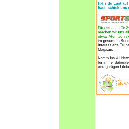
Falls du Lust auf
hast, schick uns 
Fitness auch für Z
machen wir uns all
etwas Atemtechnik
im gesamten Bund
Interessierte Tei
Magazin.
Komm ins #1 Netzwe
für immer dabeibl
einzigartigen Life
Zauber
als Wa