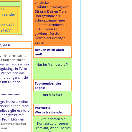
entdecken!
ErzÃ¤hl ein wenig von
Dir und Deinen Tieren
und gewinne als
Schnuppergast eine
Lifetime-Membership.
... Auf jeden Fall
gewinnst Du die
Herzen der richtigen
Leute!
 dass ...
Besuch mich auch
mal!
to
Herrchen-sucht-
d
Frauchen-sucht-
ischen auch schon
Nur im Memberprofil
Dogdatings in TV zu
 Wir bleiben das
sind übrigens nicht
es mit Hunden
Topmember des
Tages:
------------------
noch keiner
nziges Netzwerk eine
mbership" anbieten!
Partner &
rliebe gibt es nicht
Werbetreibende
uppergtäste mit
Bitte nehmen Sie
n Profil ktönnen
Kontakt zu unserem
ie Kommunikation
Team auf, wenn Sie sich
assen